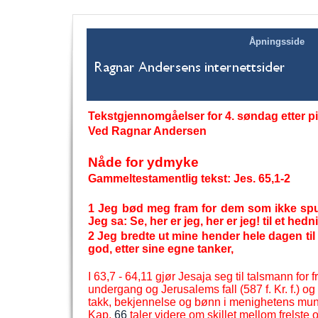
Åpningsside
Tekstgjennomgåelser for 4. søndag etter pi
Ved Ragnar Andersen
Nåde for ydmyke
Gammeltestamentlig tekst: Jes. 65,1-
2
1 Jeg bød meg fram for dem som ikke spur
Jeg sa: Se, her er jeg, her er jeg! til et he
2 Jeg bredte ut mine hender hele dagen til 
god, etter sine egne tanker,
I 63,7 -
64,11 gjør Jesaja seg til talsmann for f
undergang og Jerusalems fall (587 f. Kr. f.) o
takk, bekjennelse og bønn i menighetens munn
Kap.
66
taler videre om skillet mellom frelste 