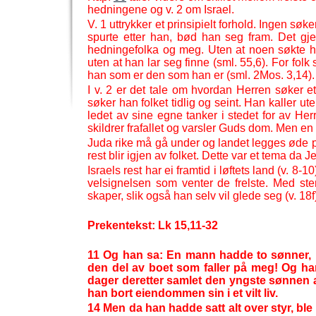
hedningene og v. 2 om Israel.
V. 1 uttrykker et prinsipielt forhold. Ingen 
spurte etter han, bød han seg fram. Det gjel
hedningefolka og meg. Uten at noen søkte ha
uten at han lar seg finne (sml. 55,6). For fo
han som er den som han er (sml. 2Mos. 3,14).
I v. 2 er det tale om hvordan Herren søker e
søker han folket tidlig og seint. Han kaller ute
ledet av sine egne tanker i stedet for av He
skildrer frafallet og varsler Guds dom. Men en re
Juda rike må gå under og landet legges øde p
rest blir igjen av folket. Dette var et tema da Jes
Israels rest har ei framtid i løftets land (v. 8-
10)
velsignelsen som venter de frelste. Med ster
skaper, slik også han selv vil glede seg (v. 18f
Prekentekst: Lk 15,11-
32
11 Og han sa: En mann hadde to sønner, 1
den del av boet som faller på meg! Og h
dager deretter samlet den yngste sønnen alt
han bort eiendommen sin i et vilt liv.
14 Men da han hadde satt alt over styr, bl