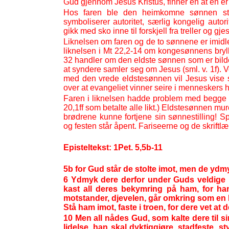
Gud gjennom Jesus Kristus, finner en at en e
Hos faren ble den heimkomne sønnen strak
symboliserer autoritet, særlig kongelig autor
gikk med sko inne til forskjell fra treller og gjes
Liknelsen om faren og de to sønnene er imidler
liknelsen i Mt 22,2-
14 om kongesønnens bryll
32 handler om den eldste sønnen som er bilde
at syndere samler seg om Jesus (sml. v. 1f). V
med den vrede eldstesønnen vil Jesus vise s
over at evangeliet vinner seire i menneskers hj
Faren i liknelsen hadde problem med begge 
20,1ff som betalte alle likt.) Eldstesønnen mur
brødrene kunne fortjene sin sønnestilling! 
og festen står åpent. Fariseerne og de skriftlæ
Episteltekst: 1Pet. 5,5b-
11
5b for Gud står de stolte imot, men de ydm
6 Ydmyk dere derfor under Guds veldige h
kast all deres bekymring på ham, for ha
motstander, djevelen, går omkring som en
Stå ham imot, faste i troen, for dere vet at
10 Men all nådes Gud, som kalte dere til sin
lidelse, han skal dyktiggjøre, stadfeste, s