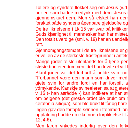
Tollere og syndere flokket seg om Jesus (v. 1
her en som hadde medynk med dem. Jesus så
gjennomskuet dem. Men så elsket han dem l
foraktet både syndens åpenbare gjeldsofre og d
De tre liknelsene i Lk 15 var svar på kritik
Guds kjærlighet til mennesker han har mistet
Den totalt uverdige (sml. v. 19) har en uende
rett.
Gjennomgangstemaet i de tre liknelsene er gl
er vel en av de sterkeste trøstegrunner i anfekte
Mange jøder reiste utenlands for å tjene pe
sløste bort eiendommen idet han levde et vilt l
Blant jøder var det forbudt å holde svin, n
"Forbannet være den mann som driver med sv
gjete svin for andre fordi en har forspilt
ydmykende. Kanskje svineeieren sa at gjetere
v. 16 (-
han attrådde -
) kan indikere at han st
om belgene (det greske ordet ble brukt om h
ceratonia siliqua), som ble brukt til fôr og bare 
Ingen gav den fortapte sønnen i fremmed land
oppfatning hadde en ikke noen forpliktelse til 
12, 4-
6).
Men faren ynkedes inderlig over den fork