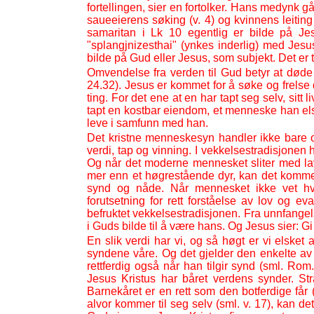
fortellingen, sier en fortolker. Hans medynk g
saueeierens søking (v. 4) og kvinnens leiting
samaritan i Lk 10 egentlig er bilde på Jes
"splangjnizesthai" (ynkes inderlig) med Jesus
bilde på Gud eller Jesus, som subjekt. Det er
Omvendelse fra verden til Gud betyr at døde m
24.32). Jesus er kommet for å søke og frelse de
ting. For det ene at en har tapt seg selv, sitt 
tapt en kostbar eiendom, et menneske han els
leve i samfunn med han.
Det kristne menneskesyn handler ikke bare 
verdi, tap og vinning. I vekkelsestradisjonen 
Og når det moderne mennesket sliter med lav
mer enn et høgrestående dyr, kan det komme t
synd og nåde. Når mennesket ikke vet hv
forutsetning for rett forståelse av lov og
befruktet vekkelsestradisjonen. Fra unnfangel
i Guds bilde til å være hans. Og Jesus sier: G
En slik verdi har vi, og så høgt er vi elsket
syndene våre. Og det gjelder den enkelte av o
rettferdig også når han tilgir synd (sml. Rom.
Jesus Kristus har båret verdens synder. Stra
Barnekåret er en rett som den botferdige får 
alvor kommer til seg selv (sml. v. 17), kan d