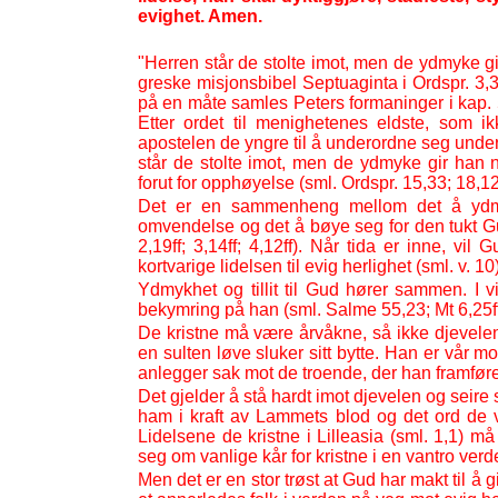
evighet. Amen.
"Herren står de stolte imot, men de ydmyke gi
greske misjonsbibel Septuaginta i Ordspr. 3,
på en måte samles Peters formaninger i kap. 
Etter ordet til menighetenes eldste, som i
apostelen de yngre til å underordne seg under
står de stolte imot, men de ydmyke gir han
forut for opphøyelse (sml. Ordspr. 15,33; 18,12
Det er en sammenheng mellom det å ydm
omvendelse og det å bøye seg for den tukt Gu
2,19ff; 3,14ff; 4,12ff). Når tida er inne, 
kortvarige lidelsen til evig herlighet (sml. v. 10)
Ydmykhet og tillit til Gud hører sammen. I 
bekymring på han (sml. Salme 55,23; Mt 6,25ff; 
De kristne må være årvåkne, så ikke djevele
en sulten løve sluker sitt bytte. Han er vår mo
anlegger sak mot de troende, der han framfører
Det gjelder å stå hardt imot djevelen og seire s
ham i kraft av Lammets blod og det ord de vit
Lidelsene de kristne i Lilleasia (sml. 1,1) 
seg om vanlige kår for kristne i en vantro verd
Men det er en stor trøst at Gud har makt til å 