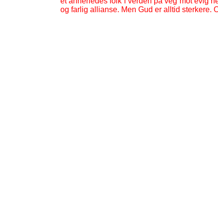
et annerledes folk i verden på veg mot evig he
og farlig allianse. Men Gud er alltid sterkere.