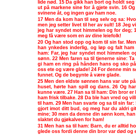
lide nød. 15 Da gikk han bort og holdt seg
ut på markene sine for å gjete svin. 16 O
svinene åt, og ingen gav ham noe.
17 Men da kom han til seg selv og sa: Hvor
men jeg setter livet til her av sult! 18 Jeg vi
jeg har syndet mot himmelen og for deg; 19 
meg få være som en av dine leiefolk!
20 Og han stod opp og kom til sin far. Men
han ynkedes inderlig, og løp og falt ha
ham: Far, jeg har syndet mot himmelen og f
sønn. 22 Men faren sa til tjenerne sine: 
gi ham en ring på hånden hans og sko på f
oss ete og være glade! 24 For denne min søn
funnet. Og de begynte å være glade.
25 Men den eldste sønnen hans var ute p
huset, hørte han spill og dans. 26 Og han
kunne være. 27 Han sa til ham: Din bror er 
ham frisk tilbake. 28 Da ble han vred og vil
til ham. 29 Men han svarte og sa til sin far:
gjort imot ditt bud, og meg har du aldri g
mine; 30 men da denne din sønn kom, han
slaktet du gjøkalven for ham!
31 Men han sa til ham: Barn, du er alltid ho
glede oss fordi denne din bror var død og er