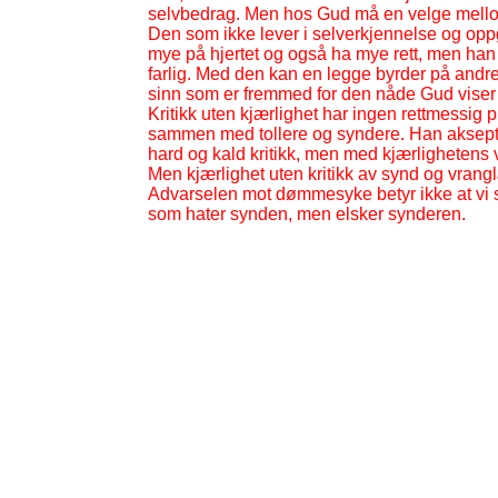
selvbedrag. Men hos Gud må en velge mello
Den som ikke lever i selverkjennelse og opp
mye på hjertet og også ha mye rett, men han gå
farlig. Med den kan en legge byrder på andre
sinn som er fremmed for den nåde Gud viser 
Kritikk uten kjærlighet har ingen rettmessig p
sammen med tollere og syndere. Han aksepte
hard og kald kritikk, men med kjærlighetens 
Men kjærlighet uten kritikk av synd og vrangl
Advarselen mot dømmesyke betyr ikke at vi s
som hater synden, men elsker synderen.