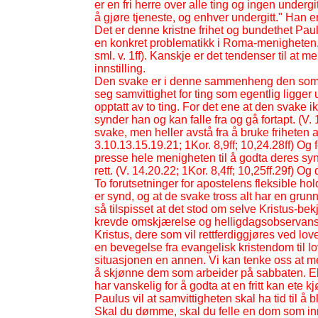
er en fri herre over alle ting og ingen undergi
å gjøre tjeneste, og enhver undergitt." Han er 
Det er denne kristne frihet og bundethet Pau
en konkret problematikk i Roma-
menigheten, 
sml. v. 1ff). Kanskje er det tendenser til at 
innstilling.
Den svake er i denne sammenheng den som h
seg samvittighet for ting som egentlig ligger 
opptatt av to ting. For det ene at den svake 
synder han og kan falle fra og gå fortapt. (V. 
svake, men heller avstå fra å bruke friheten 
3.10.13.15.19.21; 1Kor. 8,9ff; 10,24.28ff) Og
presse hele menigheten til å godta deres syn.
rett. (V. 14.20.22; 1Kor. 8,4ff; 10,25ff.29f) 
To forutsetninger for apostelens fleksible hold
er synd, og at de svake tross alt har en grun
så tilspisset at det stod om selve Kristus-
bek
krevde omskjærelse og helligdagsobservans, s
Kristus, dere som vil rettferdiggjøres ved love
en bevegelse fra evangelisk kristendom til l
situasjonen en annen. Vi kan tenke oss at 
å skjønne dem som arbeider på sabbaten. Ell
har vanskelig for å godta at en fritt kan ete 
Paulus vil at samvittigheten skal ha tid til å 
Skal du dømme, skal du felle en dom som innsk