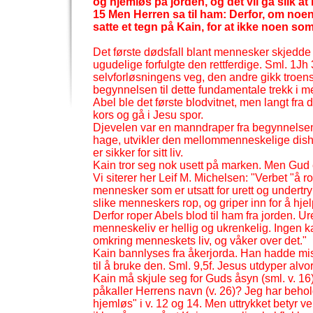
og hjemløs på jorden, og det vil gå slik at
15 Men Herren sa til ham: Derfor, om noen 
satte et tegn på Kain, for at ikke noen som
Det første dødsfall blant mennesker skjedde 
ugudelige forfulgte den rettferdige. Sml. 1J
selvforløsningens veg, den andre gikk troens 
begynnelsen til dette fundamentale trekk i m
Abel ble det første blodvitnet, men langt fra de
kors og gå i Jesu spor.
Djevelen var en manndraper fra begynnelse
hage, utvikler den mellommenneskelige dish
er sikker for sitt liv.
Kain tror seg nok usett på marken. Men Gud e
Vi siterer her Leif M. Michelsen: "Verbet "å
mennesker som er utsatt for urett og undertry
slike menneskers rop, og griper inn for å hje
Derfor roper Abels blod til ham fra jorden. U
menneskeliv er hellig og ukrenkelig. Ingen kan
omkring menneskets liv, og våker over det."
Kain bannlyses fra åkerjorda. Han hadde misbru
til å bruke den. Sml. 9,5f. Jesus utdyper alvor
Kain må skjule seg for Guds åsyn (sml. v. 16
påkaller Herrens navn (v. 26)? Jeg har behol
hjemløs" i v. 12 og 14. Men uttrykket betyr ve