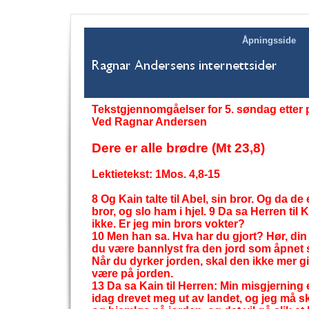
Åpningsside
Tekstgjennomgåelser for 5. søndag etter p
Ved Ragnar Andersen
Dere er alle brødre (Mt 23,8)
Lektietekst: 1Mos. 4,8-
15
8 Og Kain talte til Abel, sin bror. Og da d
bror, og slo ham i hjel. 9 Da sa Herren til
ikke. Er jeg min brors vokter?
10 Men han sa. Hva har du gjort? Hør, din 
du være bannlyst fra den jord som åpnet 
Når du dyrker jorden, skal den ikke mer 
være på jorden.
13 Da sa Kain til Herren: Min misgjerning 
idag drevet meg ut av landet, og jeg må sk