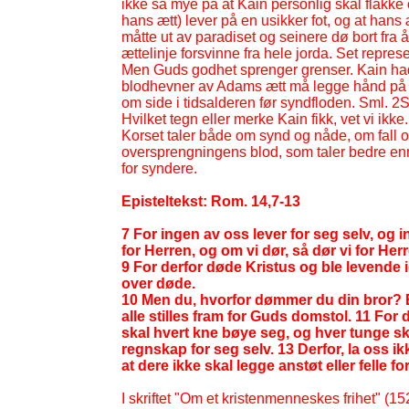
ikke så mye på at Kain personlig skal flakke
hans ætt) lever på en usikker fot, og at han
måtte ut av paradiset og seinere dø bort fra 
ættelinje forsvinne fra hele jorda. Set repres
Men Guds godhet sprenger grenser. Kain hadde
blodhevner av Adams ætt må legge hånd på de
om side i tidsalderen før syndfloden. Sml. 2
Hvilket tegn eller merke Kain fikk, vet vi ikk
Korset taler både om synd og nåde, om fall og
oversprengningens blod, som taler bedre enn 
for syndere.
Episteltekst: Rom. 14,7-
13
7 For ingen av oss lever for seg selv, og in
for Herren, og om vi dør, så dør vi for Herre
9 For derfor døde Kristus og ble levende 
over døde.
10 Men du, hvorfor dømmer du din bror? El
alle stilles fram for Guds domstol. 11 For d
skal hvert kne bøye seg, og hver tunge sk
regnskap for seg selv. 13 Derfor, la oss 
at dere ikke skal legge anstøt eller felle fo
I skriftet "Om et kristenmenneskes frihet" (1