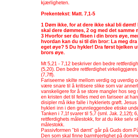
kjærligheten.
Prekentekst: Matt. 7,1-
5
1 Døm ikke, for at dere ikke skal bli d
skal dere dømmes, 2 og med det samme mål
3 Hvorfor ser du flisen i din brors øye, men
hvordan kan du si til din bror: La meg dra f
eget øye? 5 Du hykler! Dra først bjelken ut
brors øye.
Mt 5,21 -
7,12 beskriver den bedre rettferdig
(5,20). Den bedre rettferdighet virkeliggjøre
(7,7ff).
Fariseerne skilte mellom verdig og uverdig o
være snare til å kritisere slike som var anne
vanskeligere for å se store mangler hos seg s
en kristen det til felles med en fariseer at han
disipler må ikke falle i hykleriets grøft. J
hykleri inn i den grunnleggendee etiske und
Tanken i 7,1f svarer til 5,7 (sml. Jak. 2,12f); 
rettferdighets målestokk, for at du ikke selv 
målestokk.
Passivformen "bli dømt" går på Guds dom På 
Den som skal finne barmhjertighet på domme