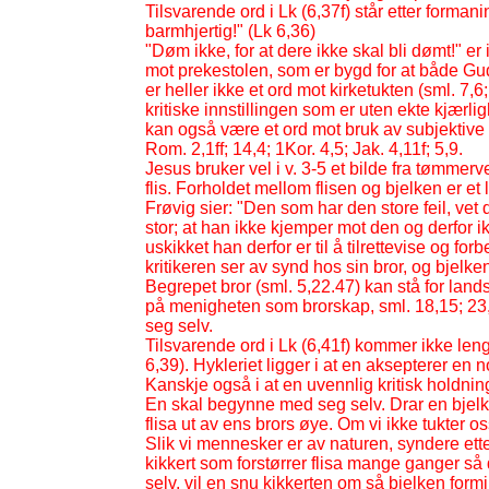
Tilsvarende ord i Lk (6,37f) står etter forma
barmhjertig!" (Lk 6,36)
"Døm ikke, for at dere ikke skal bli dømt!" er 
mot prekestolen, som er bygd for at både 
er heller ikke et ord mot kirketukten (sml. 7
kritiske innstillingen som er uten ekte kjærl
kan også være et ord mot bruk av subjektive 
Rom. 2,1ff; 14,4; 1Kor. 4,5; Jak. 4,11f; 5,9.
Jesus bruker vel i v. 3-
5 et bilde fra tømmerv
flis. Forholdet mellom flisen og bjelken er
Frøvig sier: "Den som har den store feil, vet 
stor; at han ikke kjemper mot den og derfor ikk
uskikket han derfor er til å tilrettevise og f
kritikeren ser av synd hos sin bror, og bjelk
Begrepet bror (sml. 5,22.47) kan stå for land
på menigheten som brorskap, sml. 18,15; 23
seg selv.
Tilsvarende ord i Lk (6,41f) kommer ikke len
6,39). Hykleriet ligger i at en aksepterer en
Kanskje også i at en uvennlig kritisk holdn
En skal begynne med seg selv. Drar en bjelke
flisa ut av ens brors øye. Om vi ikke tukter os
Slik vi mennesker er av naturen, syndere ette
kikkert som forstørrer flisa mange ganger så
selv, vil en snu kikkerten om så bjelken formi