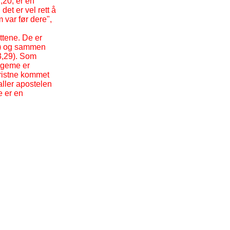
,20, er en
et er vel rett å
 var før dere",
ittene. De er
a) og sammen
 3,29). Som
legeme er
kristne kommet
kaller apostelen
e er en