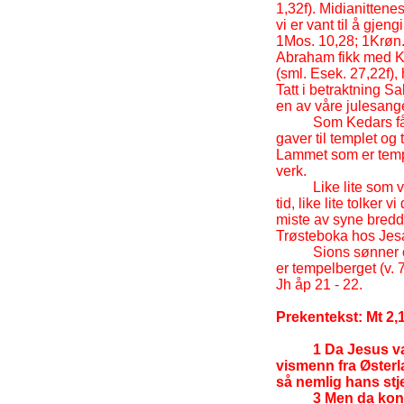
1,32f). Midianitten
vi er vant til å gje
1Mos. 10,28; 1Krøn.
Abraham fikk med Ke
(sml. Esek. 27,22f),
Tatt i betraktning S
en av våre julesanger
Som Kedars får
gaver til templet og
Lammet som er temple
verk.
Like lite som v
tid, like lite tolker 
miste av syne bred
Trøsteboka hos Jes
Sions sønner 
er tempelberget (v. 7
Jh åp 21 -
22.
Prekentekst: Mt 2,1
1 Da Jesus va
vismenn fra Østerl
så nemlig hans stj
3 Men da kon