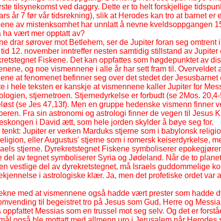
ste tilsynekomst ved daggry. Dette er to helt forskjellige tidspun
 år 7 før vår tidsrekning), slik at Herodes kan tro at barnet er et
ene av mistenksomhet har unnlatt å nevne kveldsoppgangen 15
 ha vært mer opptatt av?
e drar sørover mot Betlehem, ser de Jupiter foran seg omtrent i
l tid 12. november inntreffer nesten samtidig stillstand av Jupiter
ekretstegnet Fiskene. Det kan oppfattes som høgdepunktet av di
ene, og noe vismennene i alle år har sett fram til. Overveldet 
ene at fenomenet befinner seg over det stedet der Jesusbarnet 
e i hele teksten er kanskje at vismennene kaller Jupiter for Mess
ologien, stjernetroen. Stjernedyrkelse er forbudt (se 2Mos. 20,4-
eløst (se Jes 47,13f). Men en gruppe hedenske vismenn finner v
peren. Fra sin astronomi og astrologi finner de vegen til Jesus K
skongen i David ætt, som hele jorden skylder å bøye seg for.
 tenkt: Jupiter er verken Marduks stjerne som i babylonsk religio
religion, eller Augustus' stjerne som i romersk keiserdyrkelse, 
Israels stjerne. Dyrekretstegnet Fiskene symboliserer epokegjør
e del av tegnet symboliserer Syria og Jødeland. Når de to plane
n vestlige del av dyrekretstegnet, må Israels guddommelige ko
ekjennelse i astrologiske klær. Ja, men det profetiske ordet var 
rekne med at vismennene også hadde vært prester som hadde d
lomvending til begeistret tro på Jesus som Gud, Herre og Messia
ppfattet Messias som en trussel mot seg selv. Og det er forståe
ål også ble mottatt med allmenn uro i Jerusalem når Herodes 