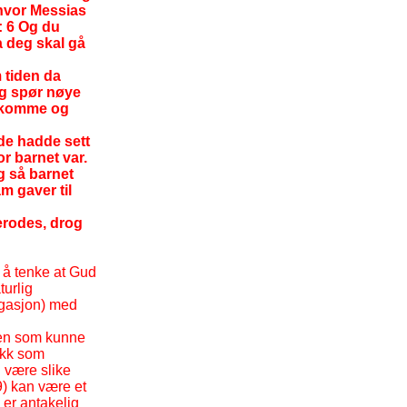
 hvor Messias
n: 6 Og du
a deg skal gå
 tiden da
og spør nøye
an komme og
de hadde sett
r barnet var.
g så barnet
m gaver til
Herodes, drog
 å tenke at Gud
turlig
ugasjon) med
den som kunne
ykk som
n være slike
9) kan være et
 er antakelig