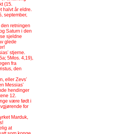
kt (15.
 halvt år eldre.
, september,
 den retningen
 og Saturn i den
sse sjeldne
av glede
er!
ias' stjerne.
5a; 5Mos. 4,19),
egen fra
ristus, den
n, eller Zevs'
men Messias'
ende hendinger
tene 12.
nge være født i
avgjørende for
yrket Marduk,
s!
lig at
satt som konge,