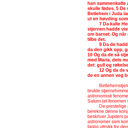
han sammenkalte al
skulle fødes. 5 De 
Betlehem i Juda lan
ut en høvding som s
7 Da kalte H
stjernen hadde vis
om barnet. Og når 
tilbe det.
9 Da de hadde
da den gikk opp, g
10 Og da de så stje
med Maria, dets mor
det: gull og røkels
12 Og da de va
de en annen veg bort
Betlehemstjer
brukte stjernehimme
astronomisk fenomen
Saturn (et fenomen 
De prestelige
berekne denne konj
beskriver Jupiters p
astronomer som komme
faglig uttrykk for 