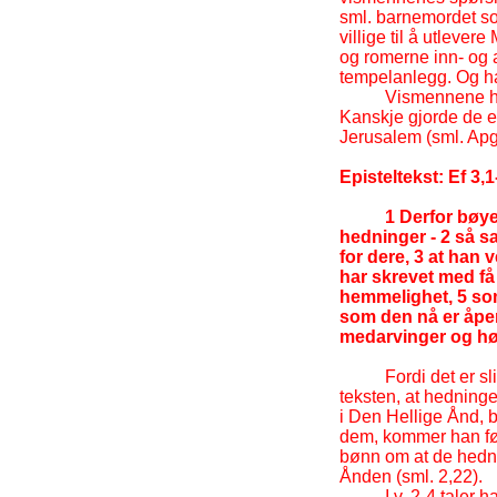
sml. barnemordet so
villige til å utleve
og romerne inn-
og a
tempelanlegg. Og han
Vismennene ha
Kanskje gjorde de e
Jerusalem (sml. Apg.
Episteltekst: Ef 3,1
1 Derfor bøye
hedninger -
2 så s
for dere, 3 at han
har skrevet med få 
hemmelighet, 5 som 
som den nå er åpen
medarvinger og høre
Fordi det er s
teksten, at hedning
i Den Hellige Ånd, 
dem, kommer han først
bønn om at de hedni
Ånden (sml. 2,22).
I v. 2-
4 taler 