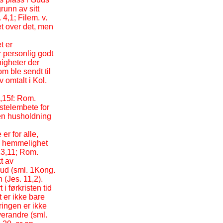
runn av sitt
4,1; Filem. v.
et over det, men
t er
 personlig godt
nigheter der
m ble sendt til
 omtalt i Kol.
,15f: Rom.
ostelembete for
 en husholdning
er for alle,
en hemmelighet
 13,11; Rom.
t av
Gud (sml. 1Kong.
(Jes. 11,2).
 førkristen tid
t er ikke bare
ingen er ikke
verandre (sml.