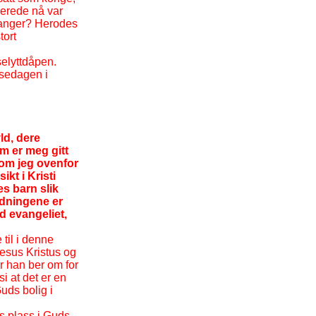
lerede nå var
e fanger? Herodes
tort
elyttdåpen.
nsedagen i
ld, dere
 er meg gitt
som jeg ovenfor
kt i Kristi
es barn slik
edningene er
d evangeliet,
til i denne
esus Kristus og
r han ber om for
si at det er en
uds bolig i
s plass i Guds