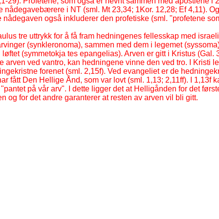
,1-
29). Profetene, som også er nevnt sammen med apostlene i 2
nådegavebærere i NT (sml. Mt 23,34; 1Kor. 12,28; Ef 4,11). Og d
e nådegaven også inkluderer den profetiske (sml. "profetene som
Paulus tre uttrykk for å få fram hedningenes fellesskap med israel
vinger (synkleronoma), sammen med dem i legemet (syssom
løftet (symmetokja tes epangelias). Arven er gitt i Kristus (Gal.
te arven ved vantro, kan hedningene vinne den ved tro. I Kristi 
ingekristne forenet (sml. 2,15f). Ved evangeliet er de hedninge
r fått Den Hellige Ånd, som var lovt (sml. 1,13; 2,11ff). I 1,13f 
pantet på vår arv". I dette ligger det at Helligånden for det først
n og for det andre garanterer at resten av arven vil bli gitt.