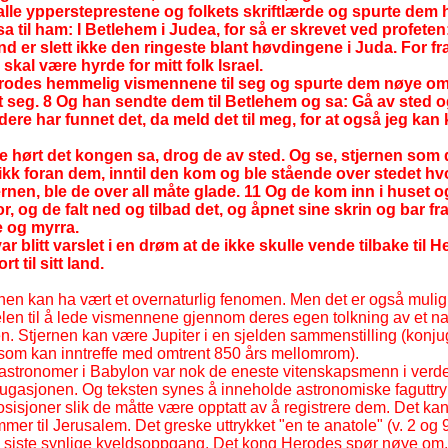
le yppersteprestene og folkets skriftlærde og spurte dem
sa til ham: I Betlehem i Judea, for så er skrevet ved profete
d er slett ikke den ringeste blant høvdingene i Juda. For fr
kal være hyrde for mitt folk Israel.
erodes hemmelig vismennene til seg og spurte dem nøye om
t seg. 8 Og han sendte dem til Betlehem og sa: Gå av sted 
dere har funnet det, da meld det til meg, for at også jeg k
 hørt det kongen sa, drog de av sted. Og se, stjernen som 
ikk foran dem, inntil den kom og ble stående over stedet hvo
rnen, ble de over all måte glade. 11 Og de kom inn i huset o
, og de falt ned og tilbad det, og åpnet sine skrin og bar fra
e og myrra.
r blitt varslet i en drøm at de ikke skulle vende tilbake til 
 til sitt land.
nen kan ha vært et overnaturlig fenomen. Men det er også mulig
len til å lede vismennene gjennom deres egen tolkning av et na
. Stjernen kan være Jupiter i en sjelden sammenstilling (konj
som kan inntreffe med omtrent 850 års mellomrom).
 astronomer i Babylon var nok de eneste vitenskapsmenn i ver
ugasjonen. Og teksten synes å inneholde astronomiske faguttr
osisjoner slik de måtte være opptatt av å registrere dem. Det ka
r til Jerusalem. Det greske uttrykket "en te anatole" (v. 2 og 
den siste synlige kveldsoppgang. Det kong Herodes spør nøye om,