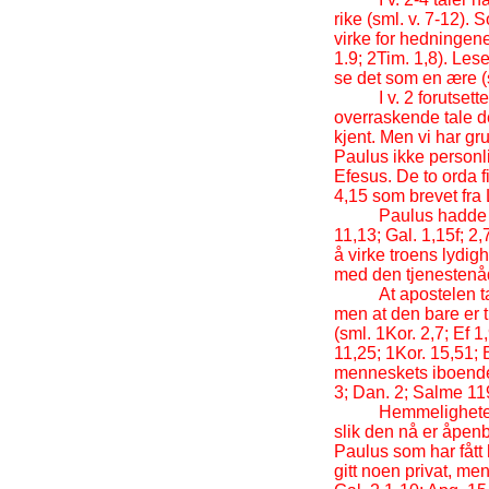
rike (sml. v. 7-
12). S
virke for hedningene
1.9; 2Tim. 1,8). Les
se det som en ære (s
I v. 2 forutse
overraskende tale de
kjent. Men vi har gru
Paulus ikke personli
Efesus. De to orda f
4,15 som brevet fra
Paulus hadde 
11,13; Gal. 1,15f; 2,
å virke troens lydig
med den tjenestenåde
At apostelen ta
men at den bare er 
(sml. 1Kor. 2,7; Ef 
11,25; 1Kor. 15,51; 
menneskets iboende 
3; Dan. 2; Salme 11
Hemmeligheten 
slik den nå er åpenba
Paulus som har fått
gitt noen privat, me