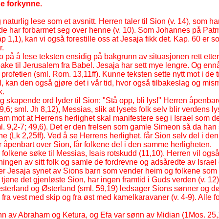
de forkynne.
 naturlig lese som et avsnitt. Herren taler til Sion (v. 14), som han
de har forbarmet seg over henne (v. 10). Som Johannes på Patm
p 1,1), kan vi også forestille oss at Jesaja fikk det. Kap. 60 er s
r.
ro på å lese teksten ensidig på bakgrunn av situasjonen rett ette
bake til Jerusalem fra Babel. Jesaja har sett mye lengre. Og enn
v profetien (sml. Rom. 13,11ff). Kunne teksten sette nytt mot i de
dsel, kan den også gjøre det i vår tid, hvor også tilbakeslag og mi
k.
 skapende ord lyder til Sion: "Stå opp, bli lys!" Herren åpenb
9,6; sml. Jh 8,12), Messias, slik at lysets folk selv blir verdens ly
ram mot at Herrens herlighet skal manifestere seg i Israel som d
l. 9,2-
7; 49,6). Det er den frelsen som gamle Simeon så da han
e (Lk 2,25ff). Ved å se Herrens herlighet, får Sion selv del i de
 åpenbart over Sion, får folkene del i den samme herligheten.
il folkene søke til Messias, Isais rotskudd (11,10). Herren vil ogs
ningen av sitt folk og samle de fordrevne og adsåredte av Israel
ildrer Jesaja synet av Sions barn som vender heim og folkene som 
 tjene det gjenløste Sion, har ingen framtid i Guds verden (v. 12)
sterland og Østerland (sml. 59,19) ledsager Sions sønner og dø
 fra vest med skip og fra øst med kamelkaravaner (v. 4-
9). Alle 
nn av Abraham og Ketura, og Efa var sønn av Midian (1Mos. 25,1