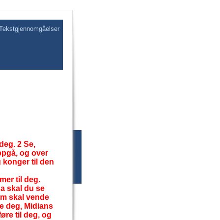
Tekstgjennomgåelser
deg. 2 Se,
ppgå, og over
g konger til den
er til deg.
a skal du se
dom skal vende
ke deg, Midians
øre til deg, og