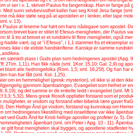
om vi ser i v. 1, skriver Paulus fra fangenskap. Han er fange på g
. Med sunn selvbevissthet kaller han seg Kristi Jesu fange (sml. 
erne må ikke støte seg på at apostelen er i lenker, eller tape mot
ml. v. 13).
tter Paulus at leserne har hørt om hans nådegave som apostel. De
rsom brevet bare er stilet til Efesus-
menigheten, der Paulus var
nn til å tro at brevet er et rundskriv til flere menigheter, også me
g hadde vært, og at "i Efesus", i 1,1 stammer fra et eksemplar so
innes ikke i de eldste handskriftene. Kanskje er samme rundskriv
 Laodikea.
en særskilt plass i Guds plan som hedningenes apostel (Apg. 9
7ff; 2Tim. 1,11). Han fikk nåde (sml. 1Kor. 15,10; Gal. 2,9) og ap
het blant alle hedningefolka (Rom. 1,5; sml. 16,25f). Og han har
n han har fått (sml. Kol. 1,25).
ler om en hemmelighet (gresk: mysterion), vil ikke si at den ikke 
tilgjengelig gjennom åpenbaringen. Evangeliet som helhet er 
1,9; 6,19), og det samme er de enkelte ledd i evangeliet (sml. Mt
Ef 3,3; 5,32). Mens gresk filosofi oppfatter forstand som et produk
muligheter, er visdom og forstand etter bibelsk lære gaver fra
9). Den Hellige Ånd gir visdom, forstand og kunnskap om Herren 
om hedningenes likestilling med israelittene var ikke åpenbart i
rt ved Guds Ånd for Kristi hellige apostler og profeter (v. 5). De
 hemmeligheten åpenbart (sml. om Peter i Apg. 10 -
11). Åpenbar
n er gitt forat menigheten skal bygges, og apostlene stadfester h