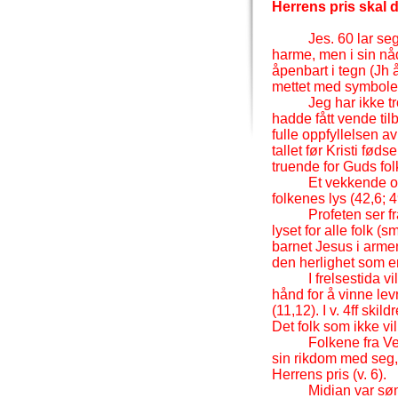
Herrens pris skal 
Jes. 60 lar seg
harme, men i sin nå
åpenbart i tegn (Jh å
mettet med symbole
Jeg har ikke t
hadde fått vende til
fulle oppfyllelsen a
tallet før Kristi fø
truende for Guds fol
Et vekkende og
folkenes lys (42,6; 4
Profeten ser f
lyset for alle folk (sm
barnet Jesus i armen
den herlighet som er
I frelsestida v
hånd for å vinne lev
(11,12). I v. 4ff sk
Det folk som ikke vil
Folkene fra Ve
sin rikdom med seg,
Herrens pris (v. 6).
Midian var sø