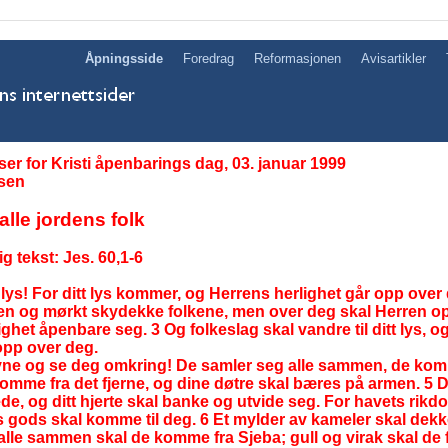
Åpningsside
Foredrag
Reformasjonen
Avisartikler
r for Kristi åpenbarings dag, 03. januar 1999
sen
alle jordens folk
 tekst: Jes. 60,1-
6
i lys! For ditt lys kommer, og Herrens herlighet går opp over 
en og mørkt skydekke folkene, men over deg skal Herren o
ghet åpenbare seg. 3 Og folkeslag skal vandre til ditt lys, o
opp over deg.
øyne og se deg omkring! De samler seg alle sammen, de komm
omme fra det fjerne, og dine døtre skal bæres på armen. 5 D
ede, og ditt hjerte skal banke og utvide seg. For havets rik
nes gods skal komme til deg. 6 Et mylder av kameler skal dek
alle sammen skal de komme fra Sjeba; gull og virak skal de f