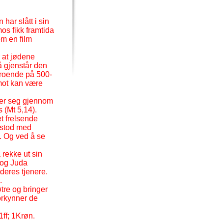
 har slått i sin
os fikk framtida
om en film
r at jødene
å gjenstår den
 troende på 500-
smot kan være
arer seg gjennom
s (Mt 5,14).
et frelsende
 stod med
n. Og ved å se
å rekke ut sin
 og Juda
deres tjenere.
.
tre og bringer
forkynner de
ff; 1Krøn.