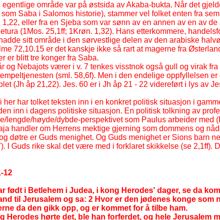
es egentlige område var på østsida av Akaba-
bukta. Når det gjel
ngi som Saba i Salomos historie), stammer vel folket enten fra sem
 1,22, eller fra en Sjeba som var sønn av en annen av en av d
tura (1Mos. 25,1ff; 1Krøn. 1,32). Hans etterkommere, handelsf
 hadde sitt område i den sørvestlige delen av den arabiske halv
alme 72,10.15 er det kanskje ikke så rart at magerne fra Østerlan
 er blitt tre konger fra Saba.
 og Nebajots værer i v. 7 tenkes visstnok også gull og virak fr
 tempeltjenesten (sml. 58,6f). Men i den endelige oppfyllelsen e
t (Jh åp 21,22). Jes. 60 er i Jh åp 21 -
22 videreført i lys av J
i her har tolket teksten inn i en konkret politisk situasjon i gam
vi den inn i dagens politiske situasjon. En politisk tolkning av profe
de/lengde/høyde/dybde-
perspektivet som Paulus arbeider med (E
aja handler om Herrens mektige gjerning som dommens og nå
og døtre er Guds menighet. Og Guds menighet er Sions barn net
). I Guds rike skal det være med i forklaret skikkelse (se 2,1ff). D
-
12
r født i Betlehem i Judea, i kong Herodes' dager, se da ko
and til Jerusalem og sa: 2 Hvor er den jødenes konge som n
erne da den gikk opp, og er kommet for å tilbe ham.
g Herodes hørte det, ble han forferdet, og hele Jerusalem 