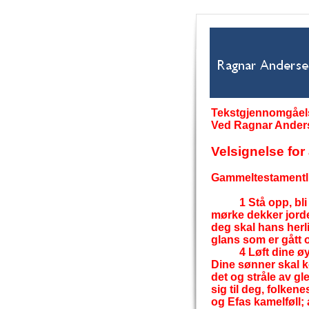
Tekstgjennomgåelse
Ved Ragnar Ander
Velsignelse for 
Gammeltestamentlig
1 Stå opp, bl
mørke dekker jord
deg skal hans herli
glans som er gått 
4 Løft dine 
Dine sønner skal k
det og stråle av gl
sig til deg, folke
og Efas kamelføll; 