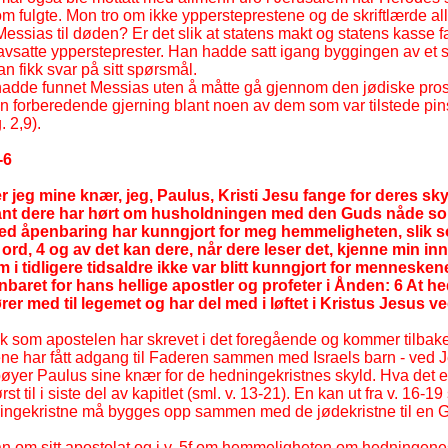
m fulgte. Mon tro om ikke yppersteprestene og de skriftlærde al
re Messias til døden? Er det slik at statens makt og statens kass
vsatte yppersteprester. Han hadde satt igang byggingen av et s
 fikk svar på sitt spørsmål.
dde funnet Messias uten å måtte gå gjennom den jødiske pros
n forberedende gjerning blant noen av dem som var tilstede pi
 2,9).
-
6
r jeg mine knær, jeg, Paulus, Kristi Jesu fange for deres sky
ant dere har hørt om husholdningen med den Guds nåde som
 ved åpenbaring har kunngjort for meg hemmeligheten, slik 
ord, 4 og av det kan dere, når dere leser det, kjenne min innsi
i tidligere tidsaldre ikke var blitt kunngjort for mennesken
baret for hans hellige apostler og profeter i Ånden: 6 At h
r med til legemet og har del med i løftet i Kristus Jesus ve
lik som apostelen har skrevet i det foregående og kommer tilbake 
ene har fått adgang til Faderen sammen med Israels barn -
ved J
bøyer Paulus sine knær for de hedningekristnes skyld. Hva det e
 til i siste del av kapitlet (sml. v. 13-
21). En kan ut fra v. 16-
19 
ngekristne må bygges opp sammen med de jødekristne til en G
han om sitt apostolat og i v. 5f om hemmeligheten om hedningene