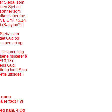
der Sjeba (som
itten Sjeba i
e sønner som
olket sabeerne
øya. Sml. 45,14.
d (Babylon?) i
a Sjeba som
r det Gud og
esu person og
meltestamentlig
tiene risikerer å
f 3,18).
dens Gud.
topp fordi Sion
ette utfoldes i
m noen
å er født? Vi
med ham. 4 Og