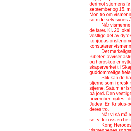
derimot stjernens før
september og 15. mars
Mon tro om vismenn
som de selv synes å
Når vismennen
de farer. Kl. 20 loka
vestlige del av dyr
konjugasjonsfenomen
konstaterer vismenn
Det merkeligst
Bibelen avviser astr
og horoskop er nytt
skaperverket til Ska
guddommelige frelse
Slik kan de ha
stjerne som i gresk 
stjerne. Saturn er 
på jord. Den vestlig
november møtes i de
Judea. En Kristus-
b
deres tro.
Når vi så må 
ser vi for oss en he
Kong Herodes o
vismennenes spørsm