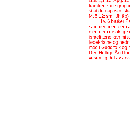
Gal. 2,1-
10; Apg. 15
framtredende gruppe 
si at den apostolisk
Mt 5,12; sml. Jh åp).
I v. 6 bruker 
sammen med dem ar
med dem delaktige i 
israelittene kan mis
jødekristne og hedn
med i Guds folk og ha
Den Hellige Ånd for "
vesentlig del av arve