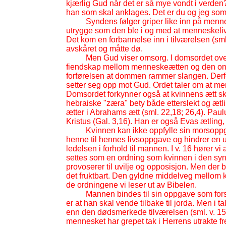
kjærlig Gud når det er så mye vondt i verden?
han som skal anklages. Det er du og jeg som 
Syndens følger griper like inn på mennesk
utrygge som den ble i og med at menneskelive
Det kom en forbannelse inn i tilværelsen (sml.
avskåret og måtte dø.
Men Gud viser omsorg. I domsordet over 
fiendskap mellom menneskeætten og den onde
forførelsen at dommen rammer slangen. De
setter seg opp mot Gud. Ordet taler om at 
Domsordet forkynner også at kvinnens ætt sk
hebraiske "zæra" bety både etterslekt og ætlin
ætter i Abrahams ætt (sml. 22,18; 26,4). Paul
Kristus (Gal. 3,16). Han er også Evas ætling,
Kvinnen kan ikke oppfylle sin morsoppg
henne til hennes livsoppgave og hindrer en uh
ledelsen i forhold til mannen. I v. 16 hører vi
settes som en ordning som kvinnen i den syn
provoserer til uvilje og opposisjon. Men der bå
det fruktbart. Den gyldne middelveg mellom 
de ordningene vi leser ut av Bibelen.
Mannen bindes til sin oppgave som fors
er at han skal vende tilbake til jorda. Men i 
enn den dødsmerkede tilværelsen (sml. v. 15)
mennesket har grepet tak i Herrens utrakte fr