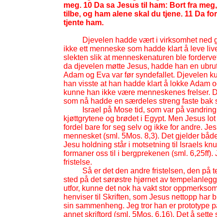
meg. 10 Da sa Jesus til ham: Bort fra meg,
tilbe, og ham alene skal du tjene. 11 Da fo
tjente ham.
Djevelen hadde vært i virksomhet ned 
ikke ett menneske som hadde klart å leve liv
slekten slik at menneskenaturen ble fordervet.
da djevelen møtte Jesus, hadde han en ubrut
Adam og Eva var før syndefallet. Djevelen 
han visste at han hadde klart å lokke Adam og
kunne han ikke være menneskenes frelser. Der
som nå hadde en særdeles streng faste bak 
Israel på Mose tid, som var på vandring i
kjøttgrytene og brødet i Egypt. Men Jesus lot 
fordel bare for seg selv og ikke for andre. Jesu
mennesket (sml. 5Mos. 8,3). Det gjelder båd
Jesu holdning står i motsetning til Israels kn
formaner oss til i bergprekenen (sml. 6,25ff). 
fristelse.
Så er det den andre fristelsen, den på t
sted på det sørøstre hjørnet av tempelanleg
utfor, kunne det nok ha vakt stor oppmerksomhet
henviser til Skriften, som Jesus nettopp har b
sin sammenheng. Jeg tror han er prototype på 
annet skriftord (sml. 5Mos. 6,16). Det å sette 