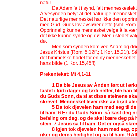
natur.
Da Adam falt i synd, falt menneskeslekt
Arvesynden betyr at det naturlige mennesket
Det naturlige mennesket har ikke den opprinne
med Gud. Guds lov avslører dette (sml. Rom.
Opprinnelig kunne mennesket velge å la være 
det ikke kunne synde og dø. Men i stedet valg
dø.
Men som synden kom ved Adam og døden
Jesus Kristus (Rom. 5,12ff.; 1 Kor. 15,21f). 
det himmelske hodet for en ny menneskehet 
hans bilde (1 Kor. 15,45ff).
Prekentekst: Mt 4,1-
11
1 Da ble Jesus av Ånden ført ut i ørk
fastet i førti dager og førti netter, ble han 
du Guds Sønn, da si at disse steinene skal 
skrevet: Mennesket lever ikke av brød al
5 Da tok djevelen ham med seg til den
til ham: 6 Er du Guds Sønn, så kast deg ne
befaling om deg, og de skal bære deg på h
stein. 7 Jesus sa til ham: Det er også skre
8 Igjen tok djevelen ham med seg, op
riker og deres herlighet og sa til ham: 9 Alt 