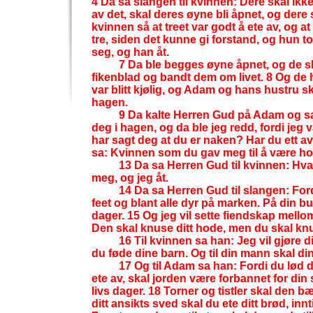
4 Da sa slangen til kvinnen: Dere skal ikke
av det, skal deres øyne bli åpnet, og dere
kvinnen så at treet var godt å ete av, og at
tre, siden det kunne gi forstand, og hun 
seg, og han åt.
7 Da ble begges øyne åpnet, og de s
fikenblad og bandt dem om livet. 8 Og de
var blitt kjølig, og Adam og hans hustru s
hagen.
9 Da kalte Herren Gud på Adam og sa
deg i hagen, og da ble jeg redd, fordi jeg
har sagt deg at du er naken? Har du ett a
sa: Kvinnen som du gav meg til å være hos
13 Da sa Herren Gud til kvinnen: Hva
meg, og jeg åt.
14 Da sa Herren Gud til slangen: Ford
feet og blant alle dyr på marken. På din buk
dager. 15 Og jeg vil sette fiendskap mell
Den skal knuse ditt hode, men du skal kn
16 Til kvinnen sa han: Jeg vil gjøre 
du føde dine barn. Og til din mann skal din
17 Og til Adam sa han: Fordi du lød d
ete av, skal jorden være forbannet for din
livs dager. 18 Torner og tistler skal den b
ditt ansikts sved skal du ete ditt brød, innti