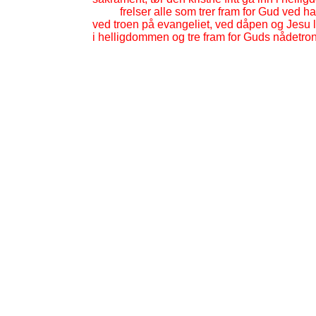
frelser alle som trer fram for Gud ved han
ved troen på evangeliet, ved dåpen og Jesu l
i helligdommen og tre fram for Guds nådetrone