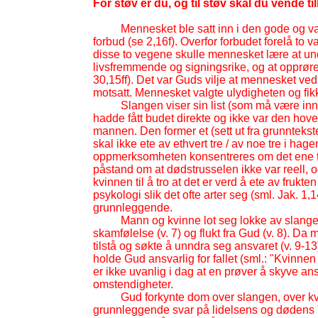
For støv er du, og til støv skal du vende ti
Mennesket ble satt inn i den gode og v
forbud (se 2,16f). Overfor forbudet forelå to 
disse to vegene skulle mennesket lære at un
livsfremmende og signingsrike, og at opprør
30,15ff). Det var Guds vilje at mennesket ved 
motsatt. Mennesket valgte ulydigheten og fi
Slangen viser sin list (som må være inn
hadde fått budet direkte og ikke var den hov
mannen. Den former et (sett ut fra grunntekst
skal ikke ete av ethvert tre / av noe tre i ha
oppmerksomheten konsentreres om det ene tr
påstand om at dødstrusselen ikke var reell, o
kvinnen til å tro at det er verd å ete av frukt
psykologi slik det ofte arter seg (sml. Jak. 1,1
grunnleggende.
Mann og kvinne lot seg lokke av slangen
skamfølelse (v. 7) og flukt fra Gud (v. 8). Da
tilstå og søkte å unndra seg ansvaret (v. 9-
13
holde Gud ansvarlig for fallet (sml.: "Kvinne
er ikke uvanlig i dag at en prøver å skyve an
omstendigheter.
Gud forkynte dom over slangen, over k
grunnleggende svar på lidelsens og dødens "