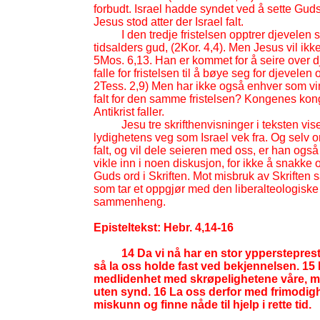
forbudt. Israel hadde syndet ved å sette Gud
Jesus stod atter der Israel falt.
I den tredje fristelsen opptrer djevele
tidsalders gud, (2Kor. 4,4). Men Jesus vil i
5Mos. 6,13. Han er kommet for å seire over dje
falle for fristelsen til å bøye seg for djeve
2Tess. 2,9) Men har ikke også enhver som vi
falt for den samme fristelsen? Kongenes konge
Antikrist faller.
Jesu tre skrifthenvisninger i teksten viser
lydighetens veg som Israel vek fra. Og selv o
falt, og vil dele seieren med oss, er han også
vikle inn i noen diskusjon, for ikke å snakke
Guds ord i Skriften. Mot misbruk av Skriften
som tar et oppgjør med den liberalteologiske 
sammenheng.
Episteltekst: Hebr. 4,14-
16
14 Da vi nå har en stor ypperstepre
så la oss holde fast ved bekjennelsen. 15
medlidenhet med skrøpelighetene våre, men 
uten synd. 16 La oss derfor med frimodighet
miskunn og finne nåde til hjelp i rette tid.