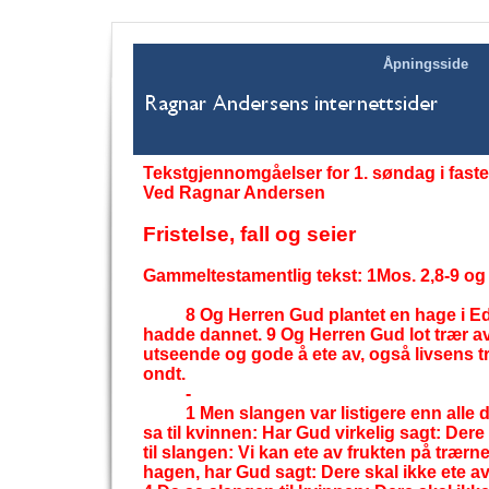
Åpningsside
Tekstgjennomgåelser for 1. søndag i faste
Ved Ragnar Andersen
Fristelse, fall og seier
Gammeltestamentlig tekst: 1Mos. 2,8-
9 og 
8 Og Herren Gud plantet en hage i E
hadde dannet. 9 Og Herren Gud lot trær av
utseende og gode å ete av, også livsens t
ondt.
-
1 Men slangen var listigere enn all
sa til kvinnen: Har Gud virkelig sagt: Dere
til slangen: Vi kan ete av frukten på trærn
hagen, har Gud sagt: Dere skal ikke ete av