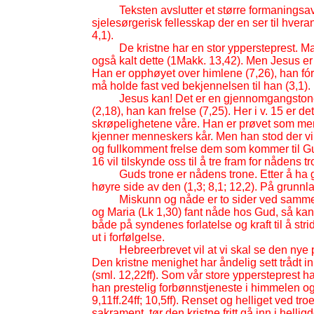
Teksten avslutter et større formaningsavs
sjelesørgerisk fellesskap der en ser til hve
4,1).
De kristne har en stor yppersteprest. 
også kalt dette (1Makk. 13,42). Men Jesus 
Han er opphøyet over himlene (7,26), han fór op
må holde fast ved bekjennelsen til han (3,1).
Jesus kan! Det er en gjennomgangstone 
(2,18), han kan frelse (7,25). Her i v. 15 er
skrøpelighetene våre. Han er prøvet som menn
kjenner menneskers kår. Men han stod der vi 
og fullkomment frelse dem som kommer til Gu
16 vil tilskynde oss til å tre fram for nådens 
Guds trone er nådens trone. Etter å ha g
høyre side av den (1,3; 8,1; 12,2). På grunn
Miskunn og nåde er to sider ved samme 
og Maria (Lk 1,30) fant nåde hos Gud, så kan e
både på syndenes forlatelse og kraft til å strid
ut i forfølgelse.
Hebreerbrevet vil at vi skal se den nye
Den kristne menighet har åndelig sett trådt 
(sml. 12,22ff). Som vår store yppersteprest ha
han prestelig forbønnstjeneste i himmelen og f
9,11ff.24ff; 10,5ff). Renset og helliget ved 
sakrament, tør den kristne fritt gå inn i hell