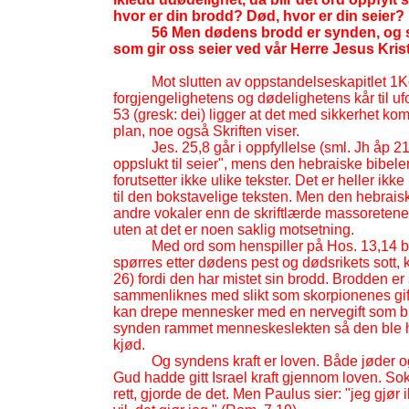
hvor er din brodd? Død, hvor er din seier?
56 Men dødens brodd er synden, og s
som gir oss seier ved vår Herre Jesus Kris
Mot slutten av oppstandelseskapitlet 1K
forgjengelighetens og dødelighetens kår til uf
53 (gresk: dei) ligger at det med sikkerhet kom
plan, noe også Skriften viser.
Jes. 25,8 går i oppfyllelse (sml. Jh åp 2
oppslukt til seier", mens den hebraiske bibele
forutsetter ikke ulike tekster. Det er heller ik
til den bokstavelige teksten. Men den hebrais
andre vokaler enn de skriftlærde massoreten
uten at det er noen saklig motsetning.
Med ord som henspiller på Hos. 13,14 br
spørres etter dødens pest og dødsrikets sott, 
26) fordi den har mistet sin brodd. Brodden er 
sammenliknes med slikt som skorpionenes gift
kan drepe mennesker med en nervegift som bl
synden rammet menneskeslekten så den ble hj
kjød.
Og syndens kraft er loven. Både jøder o
Gud hadde gitt Israel kraft gjennom loven. S
rett, gjorde de det. Men Paulus sier: "jeg gjø