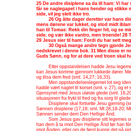
25 De andre disiplene sa da til ham: Vi har
får se naglegapet i hans hender og stikke 
side, vil jeg slett ikke tro.
26 Og åtte dager deretter var hans d
mens dørene var lukket, og stod midt iblan
han til Tomas: Rekk din finger hit, og se mi
side, og vær ikke vantro, men troende! 28 
29 Jesus sier til ham: Fordi du har sett meg,
30 Også mange andre tegn gjorde Jesu
nedskrevet i denne bok. 31 Men disse er ned
Guds Sønn, og for at dere ved troen skal ha
Etter oppstandelsen hadde Jesu legeme
kan Jesus komme gjennom lukkede dører. Med et
og tilsa dem fred (sml. 14,27; 16,33).
Men oppstandelseslegemet lot seg iden
hadde vært naglet til korset (sml. v. 27), og et 
Gjensynet med Jesus uløste glede (sml. 16,2
situasjonen fra frykt til fred og fra sorg til glede
Disiplene skal fortsette Jesu gjerning 
Sønnen disiplene (17,18; sml. Mt 28,18-
20; M
Sønnen sender dem Den Hellige Ånd.
Som Jesus gav disiplene sitt legemes o
han dem å ta imot Den Hellige Ånd før han fór
imot Ånden, eller om de først kunne det på p