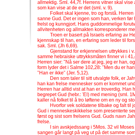
allmektig. Sml. 44,7f. Herrens vitner skal vise 
som kan vise at de er det (sml. v. 9).
Folket skal kjenne, tro og forstå. Herr
sanne Gud. Det er ingen som han, verken før ha
frelst og kunngjort. Hans guddommelige forut
allvitenheten og allmakten korresponderer m
Troen er basert på Israels erfaring av Her
kjennskap til han, en erfaring som leder til fo
sak. Sml. (Jh 6,69).
Gjenstand for erkjennelsen uttrykkes i v. 
samme hebraiske uttrykksmåten finner vi i 41,4
Herren sier: "Nå ser dere at jeg, jeg er han, 
form lyder det i Salme 102,28: "Men du er han
"Han er ikke" (Jer. 5,12).
Den som taler til sitt utvalgte folk, er 
han kan frelse mennesker som er kommet under
Herren har alltid vist at han er troverdig. Han h
begrepet Gud (hebr.: 'El) med mening (sml. 1M
kaller nå folket til å tro løftene om en ny og sto
Hvorfor vek soldatene tilbake og falt til 
Gud i menneskeskikkelse som presenterte se
først og sist som frelsens Gud. Guds navn Ja
frelse.
I sin avskjedssang i 5Mos. 32 vil Moses
sangen går langt på veg ut på det samme som 