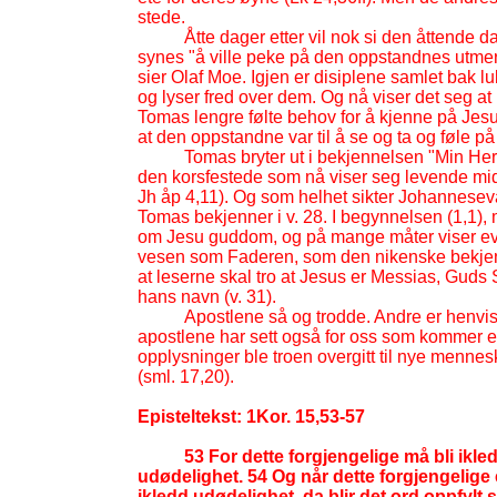
stede.
Åtte dager etter vil nok si den åttende d
synes "å ville peke på den oppstandnes utme
sier Olaf Moe. Igjen er disiplene samlet bak l
og lyser fred over dem. Og nå viser det seg at
Tomas lengre følte behov for å kjenne på Jes
at den oppstandne var til å se og ta og føle på
Tomas bryter ut i bekjennelsen "Min Her
den korsfestede som nå viser seg levende midt
Jh åp 4,11). Og som helhet sikter Johannesev
Tomas bekjenner i v. 28. I begynnelsen (1,1), m
om Jesu guddom, og på mange måter viser ev
vesen som Faderen, som den nikenske bekjenn
at leserne skal tro at Jesus er Messias, Guds S
hans navn (v. 31).
Apostlene så og trodde. Andre er henvist t
apostlene har sett også for oss som kommer et
opplysninger ble troen overgitt til nye mennesk
(sml. 17,20).
Episteltekst: 1Kor. 15,53-
57
53 For dette forgjengelige må bli ikle
udødelighet. 54 Og når dette forgjengelige 
ikledd udødelighet, da blir det ord oppfylt 