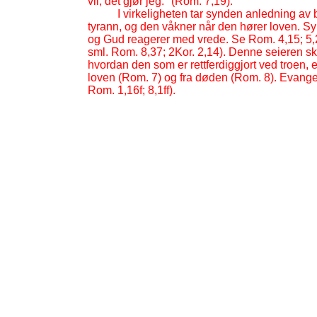
vil, det gjør jeg." (Rom. 7,19).
I virkeligheten tar synden anledning a
tyrann, og den våkner når den hører loven. S
og Gud reagerer med vrede. Se Rom. 4,15; 5,2
sml. Rom. 8,37; 2Kor. 2,14). Denne seieren ski
hvordan den som er rettferdiggjort ved troen, er
loven (Rom. 7) og fra døden (Rom. 8). Evangeliet
Rom. 1,16f; 8,1ff).