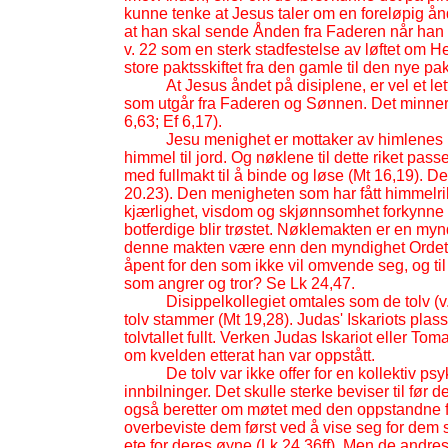
kunne tenke at Jesus taler om en foreløpig ån
at han skal sende Ånden fra Faderen når han er
v. 22 som en sterk stadfestelse av løftet om He
store paktsskiftet fra den gamle til den nye pa
At Jesus åndet på disiplene, er vel et le
som utgår fra Faderen og Sønnen. Det minner
6,63; Ef 6,17).
Jesu menighet er mottaker av himlenes 
himmel til jord. Og nøklene til dette riket pas
med fullmakt til å binde og løse (Mt 16,19). 
20.23). Den menigheten som har fått himmelrik
kjærlighet, visdom og skjønnsomhet forkynne l
botferdige blir trøstet. Nøklemakten er en my
denne makten være enn den myndighet Ordets t
åpent for den som ikke vil omvende seg, og ti
som angrer og tror? Se Lk 24,47.
Disippelkollegiet omtales som de tolv (v. 
tolv stammer (Mt 19,28). Judas' Iskariots plass
tolvtallet fullt. Verken Judas Iskariot eller T
om kvelden etterat han var oppstått.
De tolv var ikke offer for en kollektiv p
innbilninger. Det skulle sterke beviser til før 
også beretter om møtet med den oppstandne f
overbeviste dem først ved å vise seg for dem s
ete for deres øyne (Lk 24,36ff). Men de andres