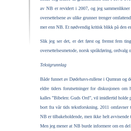
av NB er revidert i 2007, og jeg sammenlikner
oversettelsene av ulike grunner trenger omfatten
mer enn NB. Et nødvendig kritisk blikk på den er 
Slik jeg ser det, er det først og fremst fem ti
oversettelsesmetode, norsk språkføring, ordvalg 
Tekstgrunnlag
Både funnet av Dødehavs-
rullene i Qumran og de
eldre tiders forutsetninger for diskusjonen om
kalles ”Bibelen: Guds Ord”, vil imidlertid holde
bort fra vår tids tekstforskning. 2011 omfavner 
NB er tilbakeholdende, men ikke helt avvisende t
Men jeg mener at NB burde informere om en del var