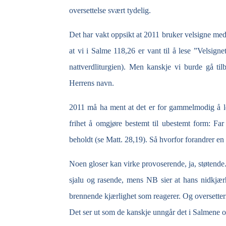
oversettelse svært tydelig.
Det har vakt oppsikt at 2011 bruker velsigne me
at vi i Salme 118,26 er vant til å lese ”Velsig
nattverdliturgien). Men kanskje vi burde gå ti
Herrens navn.
2011 må ha ment at det er for gammelmodig å le
frihet å omgjøre bestemt til ubestemt form: Far
beholdt (se Matt. 28,19). Så hvorfor forandrer en
Noen gloser kan virke provoserende, ja, støtende. 
sjalu og rasende, mens NB sier at hans nidkjæ
brennende kjærlighet som reagerer. Og oversettern
Det ser ut som de kanskje unngår det i Salmene og 