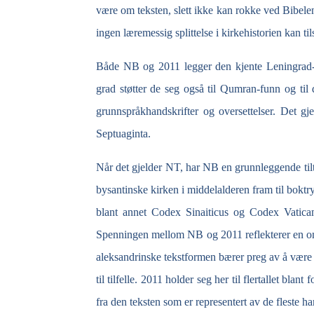
være om teksten, slett ikke kan rokke ved Bibele
ingen læremessig splittelse i kirkehistorien kan t
Både NB og 2011 legger den kjente Leningrad
grad støtter de seg også til Qumran-
funn og til
grunnspråkhandskrifter og oversettelser. Det gj
Septuaginta.
Når det gjelder NT, har NB en grunnleggende tiltro
bysantinske kirken i middelalderen fram til boktry
blant annet Codex Sinaiticus og Codex Vatican
Spenningen mellom NB og 2011 reflekterer en omf
aleksandrinske tekstformen bærer preg av å være 
til tilfelle. 2011 holder seg her til flertallet bla
fra den teksten som er representert av de fleste h