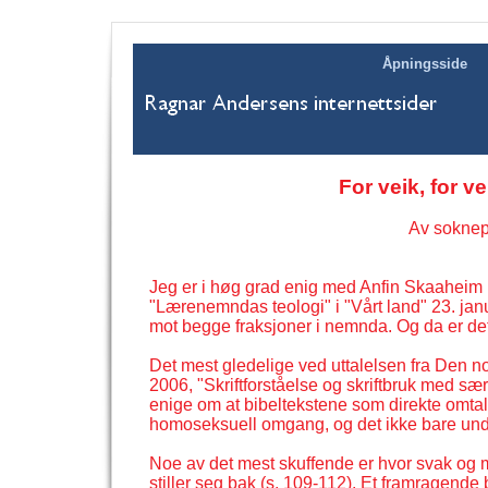
Åpningsside
For veik, for 
Av soknep
Jeg er i høg grad enig med Anfin Skaaheim 
"Lærenemndas teologi" i "Vårt land" 23. janua
mot begge fraksjoner i nemnda. Og da er det
Det mest gledelige ved uttalelsen fra Den n
2006, "Skriftforståelse og skriftbruk med sæ
enige om at bibeltekstene som direkte omtal
homoseksuell omgang, og det ikke bare under
Noe av det mest skuffende er hvor svak og 
stiller seg bak (s. 109-
112). Et framragende b