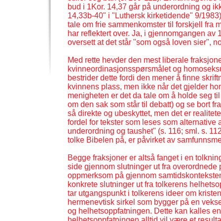
bud i 1Kor. 14,37 går på underordning og ikk
14,33b-
40" i "Luthersk kirketidende" 9/1983) 
tale om frie sammenkomster til forskjell fra m
har reflektert over. Ja, i gjennomgangen av
oversett at det står "som også loven sier", n
Med rette hevder den mest liberale fraksjone
kvinneordinasjonsspørsmålet og homoseksua
bestrider dette fordi den mener å finne skrif
kvinnens plass, men ikke når det gjelder ho
menigheten er det da tale om å holde seg til
om den sak som står til debatt) og se bort fr
så direkte og ubeskyttet, men det er realitet
fordel for tekster som leses som alternative an
underordning og taushet" (s. 116; sml. s. 
tolke Bibelen på, er påvirket av samfunnsme
Begge fraksjoner er altså fanget i en tolknings
side gjennom slutninger ut fra overordnede p
oppmerksom på gjennom samtidskonteksten. E
konkrete slutninger ut fra tolkerens helhetso
tar utgangspunkt i tolkerens ideer om kris
hermenevtisk sirkel som bygger på en veksel
og helhetsoppfatningen. Dette kan kalles en
helhetsoppfatningen alltid vil være et resulta