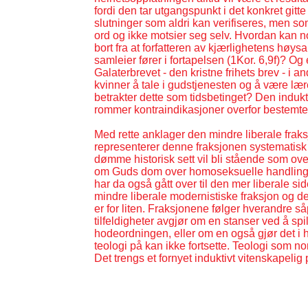
fordi den tar utgangspunkt i det konkret gitt
slutninger som aldri kan verifiseres, men som 
ord og ikke motsier seg selv. Hvordan kan 
bort fra at forfatteren av kjærlighetens høy
samleier fører i fortapelsen (1Kor. 6,9f)? O
Galaterbrevet -
den kristne frihets brev -
i an
kvinner å tale i gudstjenesten og å være læ
betrakter dette som tidsbetinget? Den indukt
rommer kontraindikasjoner overfor bestemte 
Med rette anklager den mindre liberale fraks
representerer denne fraksjonen systematisk 
dømme historisk sett vil bli stående som ove
om Guds dom over homoseksuelle handlinge
har da også gått over til den mer liberale s
mindre liberale modernistiske fraksjon og d
er for liten. Fraksjonene følger hverandre så
tilfeldigheter avgjør om en stanser ved å sp
hodeordningen, eller om en også gjør det i
teologi på kan ikke fortsette. Teologi som 
Det trengs et fornyet induktivt vitenskapelig