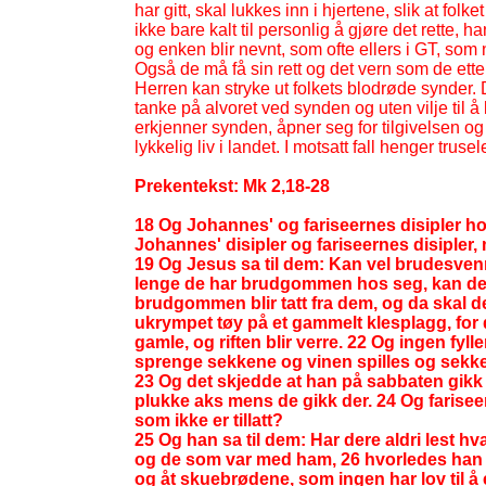
har gitt, skal lukkes inn i hjertene, slik at folk
ikke bare kalt til personlig å gjøre det rette, h
og enken blir nevnt, som ofte ellers i GT, so
Også de må få sin rett og det vern som de ette
Herren kan stryke ut folkets blodrøde synder. 
tanke på alvoret ved synden og uten vilje til 
erkjenner synden, åpner seg for tilgivelsen og b
lykkelig liv i landet. I motsatt fall henger tru
Prekentekst: Mk 2,18-
28
18 Og Johannes' og fariseernes disipler hol
Johannes' disipler og fariseernes disipler, 
19 Og Jesus sa til dem: Kan vel brudesv
lenge de har brudgommen hos seg, kan de 
brudgommen blir tatt fra dem, og da skal d
ukrympet tøy på et gammelt klesplagg, for 
gamle, og riften blir verre. 22 Og ingen fyll
sprenge sekkene og vinen spilles og sekke
23 Og det skjedde at han på sabbaten gikk
plukke aks mens de gikk der. 24 Og fariseer
som ikke er tillatt?
25 Og han sa til dem: Har dere aldri lest hv
og de som var med ham, 26 hvorledes han g
og åt skuebrødene, som ingen har lov til 