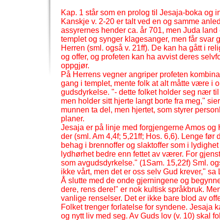
Kap. 1 står som en prolog til Jesaja-
boka og in
Kanskje v. 2-
20 er talt ved en og samme anledn
assyrernes hender ca. år 701, men Juda land er
templet og synger klagesanger, men får svar g
Herren (sml. også v. 21ff). De kan ha gått i r
og offer, og profeten kan ha avvist deres selv
oppgjør.
På Herrens vegner angriper profeten kombinas
gang i templet, mente folk at alt måtte være 
gudsdyrkelse. "-
dette folket holder seg nær 
men holder sitt hjerte langt borte fra meg," si
munnen ta del, men hjertet, som styrer personl
planer.
Jesaja er på linje med forgjengerne Amos og Ho
der (sml. Am 4,4f; 5,21ff; Hos. 6,6). Lenge fø
behag i brennoffer og slaktoffer som i lydighet
lydhørhet bedre enn fettet av værer. For gjens
som avgudsdyrkelse." (1Sam. 15,22f) Sml. og
ikke vårt, men det er oss selv Gud krever," sa 
Å slutte med de onde gjerningene og begynne å
dere, rens dere!" er nok kultisk språkbruk. Men 
vanlige renselser. Det er ikke bare blod av off
Folket trenger forlatelse for syndene. Jesaja k
og nytt liv med seg. Av Guds lov (v. 10) skal f