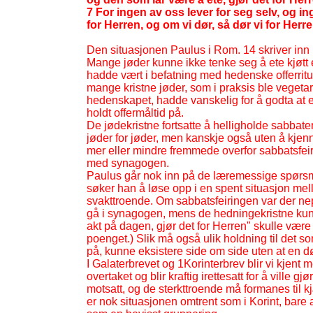
7 For ingen av oss lever for seg selv, og ing
for Herren, og om vi dør, så dør vi for Herren
Den situasjonen Paulus i Rom. 14 skriver inn i
Mange jøder kunne ikke tenke seg å ete kjøtt el
hadde vært i befatning med hedenske offerritua
mange kristne jøder, som i praksis ble vegeta
hedenskapet, hadde vanskelig for å godta at 
holdt offermåltid på.
De jødekristne fortsatte å helligholde sabbat
jøder for jøder, men kanskje også uten å kjen
mer eller mindre fremmede overfor sabbatsfeir
med synagogen.
Paulus går nok inn på de læremessige spørsmå
søker han å løse opp i en spent situasjon 
svakttroende. Om sabbatsfeiringen var der ne
gå i synagogen, mens de hedningekristne kun
akt på dagen, gjør det for Herren" skulle være 
poenget.) Slik må også ulik holdning til det so
på, kunne eksistere side om side uten at en 
I Galaterbrevet og 1Korinterbrev blir vi kjent
overtaket og blir kraftig irettesatt for å ville g
motsatt, og de sterkttroende må formanes til k
er nok situasjonen omtrent som i Korint, bare 