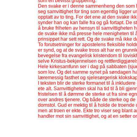
som en bevisst gruppering.
Den svake er i denne sammenheng den som ha
seg samvittighet for ting som egentlig ligger u
opptatt av to ting. For det ene at den svake ik
synder han og kan falle fra og gå fortapt. De 
å bruke friheten av hensyn til samvittigheten 
de svake ikke må presse hele menigheten til å
prinsippet har sett rett. Og de svake må ikke 
To forutsetninger for apostelens fleksible holdn
er synd, og at de svake tross alt har en grunn
bevegelse fra evangelisk kristendom til loviskh
selve Kristus-
bekjennelsen og rettferdiggjørel
Hele kirkesamfunn ser i dag på sabbaten (sj
som lov. Og det samme synet på søndagen har n
læremessig fasthet og sjelesørgerisk klokskap
I teksten blir de sterke formanet til å inklude
ete alt. Samvittigheten skal ha tid til å bli gj
fristelsen til å dømme de sterke ut fra sine e
over andres tjenere. Og både de sterke og de s
domstol. Gud er mektig til å holde de troende
men at troen er ekte. Ekte tro viser seg blant 
handler mot sin samvittighet, og at en setter o