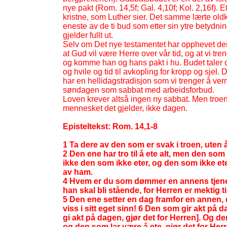
nye pakt (Rom. 14,5f; Gal. 4,10f; Kol. 2,16f). 
kristne, som Luther sier. Det samme lærte old
eneste av de ti bud som etter sin ytre betydn
gjelder fullt ut.
Selv om Det nye testamentet har opphevet de
at Gud vil være Herre over vår tid, og at vi tre
og komme han og hans pakt i hu. Budet taler o
og hvile og tid til avkopling for kropp og sjel. D
har en hellidagstradisjon som vi trenger å ve
søndagen som sabbat med arbeidsforbud.
Loven krever altså ingen ny sabbat. Men troen
mennesket det gjelder, ikke dagen.
Episteltekst: Rom. 14,1-
8
1 Ta dere av den som er svak i troen, uten 
2 Den ene har tro til å ete alt, men den som
ikke den som ikke eter, og den som ikke et
av ham.
4 Hvem er du som dømmer en annens tjener? 
han skal bli stående, for Herren er mektig t
5 Den ene setter en dag framfor en annen, d
viss i sitt eget sinn! 6 Den som gir akt på 
gi akt på dagen, gjør det for Herren]. Og de
og den som lar være å ete, gjør det for Her