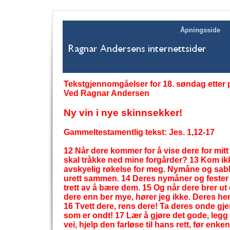
Åpningsside
Tekstgjennomgåelser for 18. søndag etter 
Ved Ragnar Andersen
Ny vin i nye skinnsekker!
Gammeltestamentlig tekst: Jes. 1,12-
17
12 Når dere kommer for å vise dere for mitt
skal tråkke ned mine forgårder? 13 Kom ik
avskyelig røkelse for meg. Nymåne og sabbat
urett sammen. 14 Deres nymåner og fester ha
trett av å bære dem. 15 Og når dere brer ut
dere enn ber mye, hører jeg ikke. Deres hen
16 Tvett dere, rens dere! Ta deres onde gje
som er ondt! 17 Lær å gjøre det gode, legg
vei, hjelp den farløse til hans rett, før enke