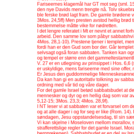
Fariseernes klagemål har GT mot seg (sml. 1
den nye Davids menn trengte nå. Tolv skuebrød
ble ferske brød lagt fram. De gamle brødene va
3Mos. 24,5ff) Men presten avstod hellig brød t
bestemmelse måtte vike for nødretten.
I det lengre referatet i Mt er nevnt et annet fo
arbeid. Den samme lov som påbyr sabbatshvil
4Mos. 28,1-
10). Prestene tjener i templet, me
fordi han er den Gud som bor der. Går templet
selvsagt også foran sabbaten. Tanken kan ogs
og tempel er større enn det gammeltestamentli
V. 27 er en utlegning av prinsippet i Hos. 6,6
er uskyldige, mens fariseerne med sine offer, 
Er Jesus den guddommelige Menneskesønnen i 
Da kan han gi en autoritativ tolkning av sabba
ordning med vår tid og våre dager.
For det gamle Israel betød sabbatsbudet at d
mennesker og dyr og en hellig dag som var avs
5,12-
15; 3Mos. 23,3; 4Mos. 28,9f).
I NT leser vi at sabbaten var et forvarsel om 
og at alle dager i og for seg er like (Rom. 14). D
søndagen, Jesu oppstandelsesdag, til sin sær
Vi kan skjelne i Moseloven mellom morallov, s
strafferettslige regler for det gamle Israel. Mor
bergprekenen). Sabbatsbudet er en del av Isra