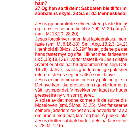
ham?
27 Og han sa til dem: Sabbaten ble til for
sabbatens skyld. 28 Så er da Menneskesø
Jesus gjennomførte selv en streng faste før fri
og fremst ei seinere tid til (v. 19f). V. 20 gå
(sml. Mt 18,20; 28,20).
Jesus foreskriver ingen fast fastepraksis, men
faste (sml. Mt 6,16-
18). Sml. Apg. 13,2.3; 14,23
I henhold til 3Mos. 16,29ff fastet jødene på 
hans fastet mye og ofte, i likhet med fariseer
Lk 5,33; 18,12). Hvorfor fastet ikke Jesu disip
Svaret er at de har brudgommen hos seg. Det 
19,7ff). Jahve, Israels guddommelige paktsherr
erklærer Jesus seg her altså som Jahve.
Jesus er mellommann for en ny pakt og gir sine 
Det nye kan ikke presses inn i gamle former (v.
vått, krymper det. Vinsekker var laget av hude
presset fra ny vin som gjæret.
Å spise av det modne kornet slik de sultne disip
Moseloven (sml. 5Mos. 23,25). Men fariseerne 
seinere jødedom reknet en 39 hovedarter av a
om arbeid med mat, klær og hus. Å plukke aks
Jesus drøfter sabbatsbudet, dels på fariseerne
v. 28; Mt 12,6).