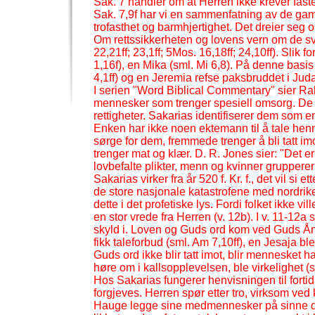
Sak. 7 handler om at Herren ikke krever fas
Sak. 7,9f har vi en sammenfatning av de gamle
trofasthet og barmhjertighet. Det dreier seg o
Om rettssikkerheten og lovens vern om de sv
22,21ff; 23,1ff; 5Mos. 16,18ff; 24,10ff). Slik
1,16f), en Mika (sml. Mi 6,8). På denne basi
4,1ff) og en Jeremia refse paksbruddet i Juda 
I serien "Word Biblical Commentary" sier Ral
mennesker som trenger spesiell omsorg. De 
rettigheter. Sakarias identifiserer dem som 
Enken har ikke noen ektemann til å tale henn
sørge for dem, fremmede trenger å bli tatt im
trenger mat og klær. D. R. Jones sier: "Det e
lovbefalte plikter, menn og kvinner grupperer
Sakarias virker fra år 520 f. Kr. f., det vil s
de store nasjonale katastrofene med nordrik
dette i det profetiske lys. Fordi folket ikke
en stor vrede fra Herren (v. 12b). I v. 11-
12a s
skyld i. Loven og Guds ord kom ved Guds Å
fikk taleforbud (sml. Am 7,10ff), en Jesaja ble
Guds ord ikke blir tatt imot, blir mennesket 
høre om i kallsopplevelsen, ble virkelighet (sm
Hos Sakarias fungerer henvisningen til fortid
forgjeves. Herren spør etter tro, virksom ved 
Hauge legge sine medmennesker på sinne da h