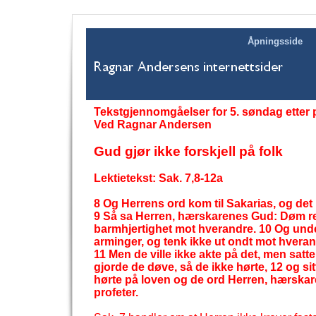
Åpningsside
Tekstgjennomgåelser for 5. søndag etter p
Ved Ragnar Andersen
Gud gjør ikke forskjell på folk
Lektietekst: Sak. 7,8-
12a
8 Og Herrens ord kom til Sakarias, og det 
9 Så sa Herren, hærskarenes Gud: Døm r
barmhjertighet mot hverandre. 10 Og unde
arminger, og tenk ikke ut ondt mot hverand
11 Men de ville ikke akte på det, men satte
gjorde de døve, så de ikke hørte, 12 og si
hørte på loven og de ord Herren, hærskar
profeter.