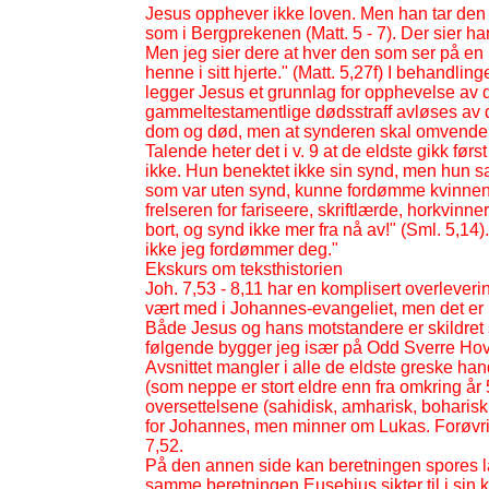
Jesus opphever ikke loven. Men han tar den 
som i Bergprekenen (Matt. 5 -
7). Der sier han
Men jeg sier dere at hver den som ser på en 
henne i sitt hjerte." (Matt. 5,27f) I behandli
legger Jesus et grunnlag for opphevelse av d
gammeltestamentlige dødsstraff avløses av d
dom og død, men at synderen skal omvende 
Talende heter det i v. 9 at de eldste gikk fø
ikke. Hun benektet ikke sin synd, men hun sat
som var uten synd, kunne fordømme kvinnen, 
frelseren for fariseere, skriftlærde, horkvin
bort, og synd ikke mer fra nå av!" (Sml. 5,14
ikke jeg fordømmer deg."
Ekskurs om teksthistorien
Joh. 7,53 -
8,11 har en komplisert overleverin
vært med i Johannes-
evangeliet, men det er i
Både Jesus og hans motstandere er skildret sl
følgende bygger jeg især på Odd Sverre Hov
Avsnittet mangler i alle de eldste greske h
(som neppe er stort eldre enn fra omkring å
oversettelsene (sahidisk, amharisk, boharisk,
for Johannes, men minner om Lukas. Forøvrig
7,52.
På den annen side kan beretningen spores lan
samme beretningen Eusebius sikter til i sin ki