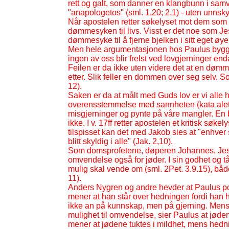
rett og galt, som danner en klangbunn i sam
"anapologetos" (sml. 1,20; 2,1) -
uten unnskyl
Når apostelen retter søkelyset mot dem som 
dømmesyken til livs. Visst er det noe som Je
dømmesyke til å fjerne bjelken i sitt eget øye f
Men hele argumentasjonen hos Paulus bygger 
ingen av oss blir frelst ved lovgjerninger en
Feilen er da ikke uten videre det at en døm
etter. Slik feller en dommen over seg selv. 
12).
Saken er da at målt med Guds lov er vi alle
overensstemmelse med sannheten (kata alethe
misgjerninger og pynte på våre mangler. En 
ikke. I v. 17ff retter apostelen et kritisk sø
tilspisset kan det med Jakob sies at "enhver 
blitt skyldig i alle" (Jak. 2,10).
Som domsprofetene, døperen Johannes, Jesu
omvendelse også for jøder. I sin godhet og tå
mulig skal vende om (sml. 2Pet. 3.9.15), både 
11).
Anders Nygren og andre hevder at Paulus p
mener at han står over hedningen fordi han 
ikke an på kunnskap, men på gjerning. Men
mulighet til omvendelse, sier Paulus at jøde
mener at jødene tuktes i mildhet, mens hedn