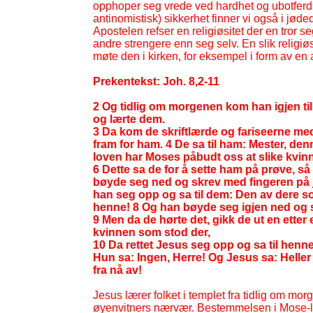
opphoper seg vrede ved hardhet og ubotferdi
antinomistisk) sikkerhet finner vi også i jøde
Apostelen refser en religiøsitet der en tror 
andre strengere enn seg selv. En slik religi
møte den i kirken, for eksempel i form av en 
Prekentekst: Joh. 8,2-
11
2 Og tidlig om morgenen kom han igjen til 
og lærte dem.
3 Da kom de skriftlærde og fariseerne med
fram for ham. 4 De sa til ham: Mester, denn
loven har Moses påbudt oss at slike kvinn
6 Dette sa de for å sette ham på prøve, s
bøyde seg ned og skrev med fingeren på jo
han seg opp og sa til dem: Den av dere so
henne! 8 Og han bøyde seg igjen ned og s
9 Men da de hørte det, gikk de ut en etter 
kvinnen som stod der,
10 Da rettet Jesus seg opp og sa til henn
Hun sa: Ingen, Herre! Og Jesus sa: Heller
fra nå av!
Jesus lærer folket i templet fra tidlig om mor
øyenvitners nærvær. Bestemmelsen i Mose-