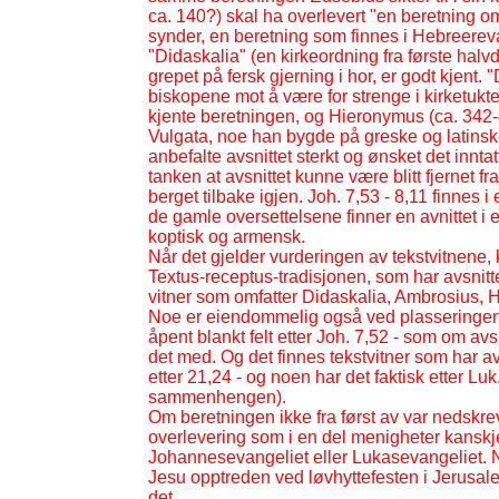
ca. 140?) skal ha overlevert "en beretning 
synder, en beretning som finnes i Hebreerevang
"Didaskalia" (en kirkeordning fra første halv
grepet på fersk gjerning i hor, er godt kjent.
biskopene mot å være for strenge i kirketukt
kjente beretningen, og Hieronymus (ca. 342-
Vulgata, noe han bygde på greske og latinske
anbefalte avsnittet sterkt og ønsket det innt
tanken at avsnittet kunne være blitt fjernet f
berget tilbake igjen. Joh. 7,53 -
8,11 finnes i 
de gamle oversettelsene finner en avnittet i enk
koptisk og armensk.
Når det gjelder vurderingen av tekstvitnene, 
Textus-
receptus-
tradisjonen, som har avsnitte
vitner som omfatter Didaskalia, Ambrosius, 
Noe er eiendommelig også ved plasseringen a
åpent blankt felt etter Joh. 7,52 -
som om avskr
det med. Og det finnes tekstvitner som har avs
etter 21,24 -
og noen har det faktisk etter Luk
sammenhengen).
Om beretningen ikke fra først av var nedskre
overlevering som i en del menigheter kansk
Johannesevangeliet eller Lukasevangeliet. Når
Jesu opptreden ved løvhyttefesten i Jerusalem
det.