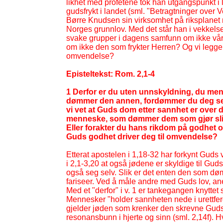
likhet med profetene tok han utgangspunkt i 
gudsfrykt i landet (sml. "Betragtninger ove
Børre Knudsen sin virksomhet på riksplanet 
Norges grunnlov. Med det står han i vekkelse
svake grupper i dagens samfunn om ikke vå
om ikke den som frykter Herren? Og vi legge
omvendelse?
Episteltekst: Rom. 2,1-
4
1 Derfor er du uten unnskyldning, du me
dømmer den annen, fordømmer du deg sel
vi vet at Guds dom etter sannhet er over 
menneske, som dømmer dem som gjør slikt
Eller forakter du hans rikdom på godhet 
Guds godhet driver deg til omvendelse?
Etterat apostelen i 1,18-
32 har forkynt Guds 
i 2,1-
3,20 at også jødene er skyldige til G
også seg selv. Slik er det enten den som dø
fariseer. Ved å måle andre med Guds lov, an
Med et "derfor" i v. 1 er tankegangen knytt
Mennesker "holder sannheten nede i urettferd
gjelder jøden som krenker den skrevne Guds
resonansbunn i hjerte og sinn (sml. 2,14f). 