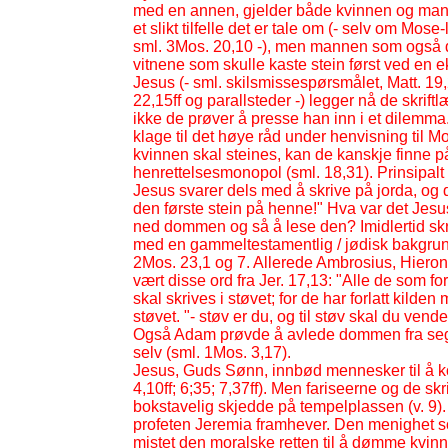
med en annen, gjelder både kvinnen og mann
et slikt tilfelle det er tale om (-
selv om Mose-
sml. 3Mos. 20,10 -
), men mannen som også dre
vitnene som skulle kaste stein først ved en ek
Jesus (-
sml. skilsmissespørsmålet, Matt. 19,
22,15ff og parallsteder -
) legger nå de skrift
ikke de prøver å presse han inn i et dilemma
klage til det høye råd under henvisning til M
kvinnen skal steines, kan de kanskje finne på
henrettelsesmonopol (sml. 18,31). Prinsipalt ø
Jesus svarer dels med å skrive på jorda, og
den første stein på henne!" Hva var det Jesu
ned dommen og så å lese den? Imidlertid skr
med en gammeltestamentlig / jødisk bakgrunn.
2Mos. 23,1 og 7. Allerede Ambrosius, Hieron
vært disse ord fra Jer. 17,13: "Alle de som for
skal skrives i støvet; for de har forlatt kilde
støvet. "-
støv er du, og til støv skal du vende
Også Adam prøvde å avlede dommen fra seg 
selv (sml. 1Mos. 3,17).
Jesus, Guds Sønn, innbød mennesker til å ko
4,10ff; 6;35; 7,37ff). Men fariseerne og de s
bokstavelig skjedde på tempelplassen (v. 9). 
profeten Jeremia framhever. Den menighet som
mistet den moralske retten til å dømme kvinne