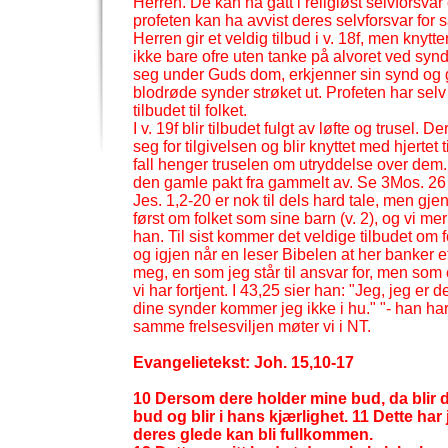
Herren. De kan ha gått i religiøst selvforsva
profeten kan ha avvist deres selvforsvar for 
Herren gir et veldig tilbud i v. 18f, men knytt
ikke bare ofre uten tanke på alvoret ved synd
seg under Guds dom, erkjenner sin synd og grip
blodrøde synder strøket ut. Profeten har selv 
tilbudet til folket.
I v. 19f blir tilbudet fulgt av løfte og trusel
seg for tilgivelsen og blir knyttet med hjertet t
fall henger truselen om utryddelse over dem. P
den gamle pakt fra gammelt av. Se 3Mos. 26
Jes. 1,2-
20 er nok til dels hard tale, men gj
først om folket som sine barn (v. 2), og vi mer
han. Til sist kommer det veldige tilbudet om f
og igjen når en leser Bibelen at her banker et
meg, en som jeg står til ansvar for, men som 
vi har fortjent. I 43,25 sier han: "Jeg, jeg er
dine synder kommer jeg ikke i hu." "-
han har 
samme frelsesviljen møter vi i NT.
Evangelietekst: Joh. 15,10-
17
10 Dersom dere holder mine bud, da blir de
bud og blir i hans kjærlighet. 11 Dette har 
deres glede kan bli fullkommen.