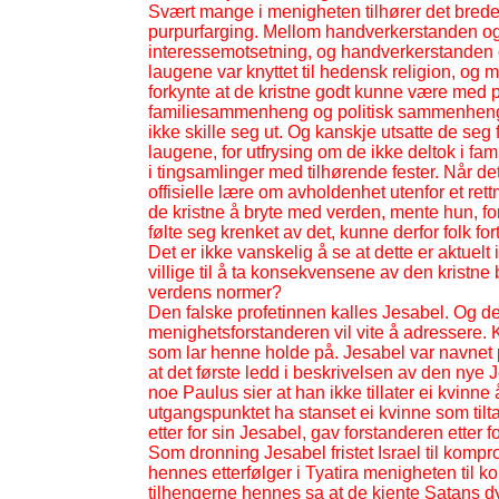
Svært mange i menigheten tilhører det brede 
purpurfarging. Mellom handverkerstanden og
interessemotsetning, og handverkerstanden
laugene var knyttet til hedensk religion, og
forkynte at de kristne godt kunne være med på
familiesammenheng og politisk sammenheng. 
ikke skille seg ut. Og kanskje utsatte de seg
laugene, for utfrysing om de ikke deltok i faml
i tingsamlinger med tilhørende fester. Når d
offisielle lære om avholdenhet utenfor et ret
de kristne å bryte med verden, mente hun, f
følte seg krenket av det, kunne derfor folk fo
Det er ikke vanskelig å se at dette er aktuelt
villige til å ta konsekvensene av den kristne
verdens normer?
Den falske profetinnen kalles Jesabel. Og d
menighetsforstanderen vil vite å adressere. Kri
som lar henne holde på. Jesabel var navnet p
at det første ledd i beskrivelsen av den nye 
noe Paulus sier at han ikke tillater ei kvinne
utgangspunktet ha stanset ei kvinne som til
etter for sin Jesabel, gav forstanderen etter fo
Som dronning Jesabel fristet Israel til kompr
hennes etterfølger i Tyatira menigheten til
tilhengerne hennes sa at de kjente Satans dy