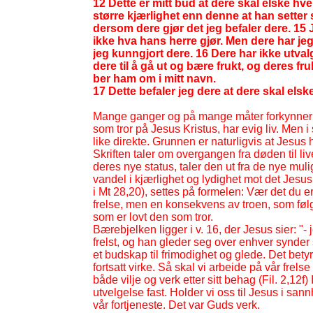
12 Dette er mitt bud at dere skal elske hv
større kjærlighet enn denne at han setter si
dersom dere gjør det jeg befaler dere. 15 J
ikke hva hans herre gjør. Men dere har jeg 
jeg kunngjort dere. 16 Dere har ikke utval
dere til å gå ut og bære frukt, og deres fru
ber ham om i mitt navn.
17 Dette befaler jeg dere at dere skal els
Mange ganger og på mange måter forkynner d
som tror på Jesus Kristus, har evig liv. Men i
like direkte. Grunnen er naturligvis at Jesus h
Skriften taler om overgangen fra døden til liv
deres nye status, taler den ut fra de nye mul
vandel i kjærlighet og lydighet mot det Jesus
i Mt 28,20), settes på formelen: Vær det du er b
frelse, men en konsekvens av troen, som følg
som er lovt den som tror.
Bærebjelken ligger i v. 16, der Jesus sier: "-
j
frelst, og han gleder seg over enhver synder 
et budskap til frimodighet og glede. Det betyr 
fortsatt virke. Så skal vi arbeide på vår frels
både vilje og verk etter sitt behag (Fil. 2,12f)
utvelgelse fast. Holder vi oss til Jesus i sann
vår fortjeneste. Det var Guds verk.