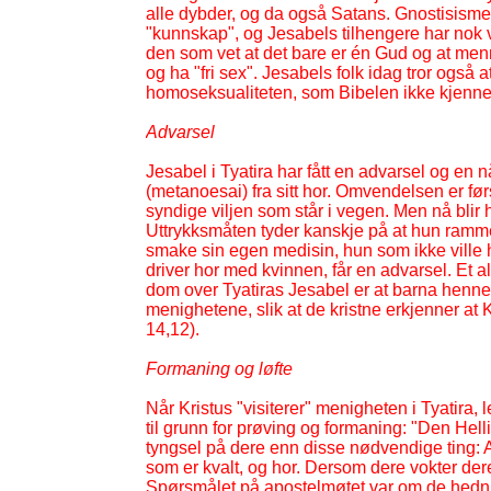
alle dybder, og da også Satans. Gnostisisme
"kunnskap", og Jesabels tilhengere har nok 
den som vet at det bare er én Gud og at menn
og ha "fri sex". Jesabels folk idag tror ogs
homoseksualiteten, som Bibelen ikke kjenne
Advarsel
Jesabel i Tyatira har fått en advarsel og en nå
(metanoesai) fra sitt hor. Omvendelsen er førs
syndige viljen som står i vegen. Men nå blir hu
Uttrykksmåten tyder kanskje på at hun ramme
smake sin egen medisin, hun som ikke ville 
driver hor med kvinnen, får en advarsel. Et 
dom over Tyatiras Jesabel er at barna hennes
menighetene, slik at de kristne erkjenner at 
14,12).
Formaning og løfte
Når Kristus "visiterer" menigheten i Tyatira, 
til grunn for prøving og formaning: "Den Hel
tyngsel på dere enn disse nødvendige ting: A
som er kvalt, og hor. Dersom dere vokter dere 
Spørsmålet på apostelmøtet var om de hedni