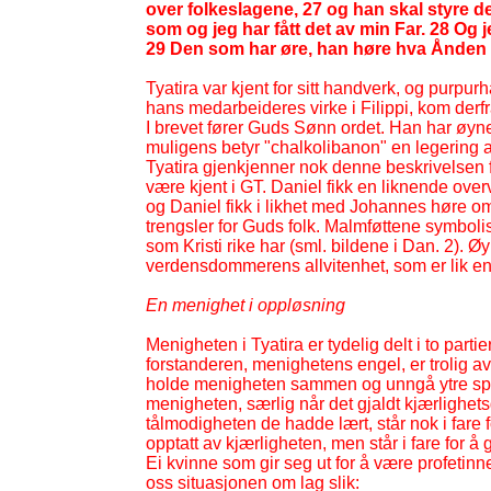
over folkeslagene, 27 og han skal styre de
som og jeg har fått det av min Far. 28 Og 
29 Den som har øre, han høre hva Ånden s
Tyatira var kjent for sitt handverk, og purp
hans medarbeideres virke i Filippi, kom derfr
I brevet fører Guds Sønn ordet. Han har øyn
muligens betyr "chalkolibanon" en legering 
Tyatira gjenkjenner nok denne beskrivelsen f
være kjent i GT. Daniel fikk en liknende ove
og Daniel fikk i likhet med Johannes høre o
trengsler for Guds folk. Malmføttene symbolis
som Kristi rike har (sml. bildene i Dan. 2). Ø
verdensdommerens allvitenhet, som er lik en 
En menighet i oppløsning
Menigheten i Tyatira er tydelig delt i to part
forstanderen, menighetens engel, er trolig av
holde menigheten sammen og unngå ytre spli
menigheten, særlig når det gjaldt kjærlighets
tålmodigheten de hadde lært, står nok i fare f
opptatt av kjærligheten, men står i fare for 
Ei kvinne som gir seg ut for å være profetinne,
oss situasjonen om lag slik: