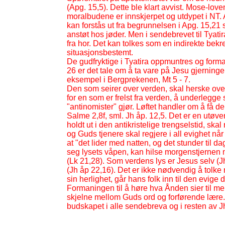
(Apg. 15,5). Dette ble klart avvist. Mose-
love
moralbudene er innskjerpet og utdypet i NT. A
kan forstås ut fra begrunnelsen i Apg. 15,21 
anstøt hos jøder. Men i sendebrevet til Tyat
fra hor. Det kan tolkes som en indirekte bekr
situasjonsbestemt.
De gudfryktige i Tyatira oppmuntres og forman
26 er det tale om å ta vare på Jesu gjerninger
eksempel i Bergprekenen, Mt 5 -
7.
Den som seirer over verden, skal herske over
for en som er frelst fra verden, å underlegg
"antinomister" gjør. Løftet handler om å få d
Salme 2,8f, sml. Jh åp. 12,5. Det er en ut
holdt ut i den antikristelige trengselstid, skal
og Guds tjenere skal regjere i all evighet nå
at "det lider med natten, og det stunder til 
seg lysets våpen, kan hilse morgenstjernen
(Lk 21,28). Som verdens lys er Jesus selv (J
(Jh åp 22,16). Det er ikke nødvendig å tolk
sin herlighet, går hans folk inn til den evige 
Formaningen til å høre hva Ånden sier til men
skjelne mellom Guds ord og forførende lære. 
budskapet i alle sendebreva og i resten av Jh