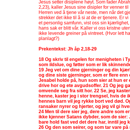
Jesus setter disiplene høyt. Som fader Abrah
2,23), kaller Jesus sine disipler for venner til 
Herren ved å tjene vår neste, men når det gje
strekker det ikke til å si at de er tjenere. Er 
et personlig samfunn, vist oss sin kjærlighet, 
hans sak er blitt vår. Kaller vi oss kristne ut
ikke levende greiner på vintreet. (Hvor lett ha
planlagt?)
Prekentekst: Jh åp 2,18-
29
18 Og skriv til engelen for menigheten i 
som ildslue, og føtter som er lik skinnen
19 Jeg vet om dine gjerninger og din kjærl
og dine siste gjerninger, som er flere enn
Jesabel holde på, hun som sier at hun er en
drive hor og ete avgudsoffer. 21 Og jeg g
omvende seg fra sitt hor. 22 Se, jeg kast
henne, kaster jeg i stor trengsel, hvis de
hennes barn vil jeg rykke bort ved død. O
ransaker nyrer og hjerter, og jeg vil gi hve
24 Men til dere sier jeg, dere andre som er
ikke kjenner Satans dybder, som de sier: 
bare hold fast ved det dere har, inntil jeg
26 Og den som seirer, og som tar vare på m