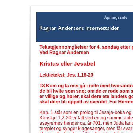
Åpningsside
Tekstgjennomgåelser for 4. søndag etter 
Ved Ragnar Andersen
Kristus eller Jesabel
Lektietekst: Jes. 1,18-
20
18 Kom og la oss gå i rette med hverandre
de bli hvite som snø; om de er røde som s
er villige og hører, skal dere ete landets 
skal dere bli oppett av sverdet. For Herre
Kap. 1 står som en prolog til Jesaja-
boka og 
Kanskje 1,2-
20 er talt ved en og samme anled
assyrernes hender ca. år 701, men Juda land 
templet og synger klagesanger, men får svar 