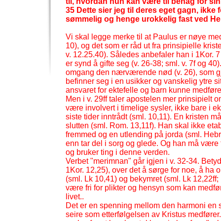
til, hvordan hun kan være til behag for si
35 Dette sier jeg til deres eget gagn, ikke 
sømmelig og henge urokkelig fast ved He
Vi skal legge merke til at Paulus er nøye me
10), og det som er råd ut fra prinsipielle kri
v. 12.25.40). Således anbefaler han i 1Kor. 7
er synd å gifte seg (v. 26-
38; sml. v. 7f og 40
omgang den nærværende nød (v. 26), som gjør a
befinner seg i en usikker og vanskelig ytre si
ansvaret for ektefelle og barn kunne medfør
Men i v. 29ff taler apostelen mer prinsipielt 
være involvert i timelige sysler, ikke bare i
siste tider inntrådt (sml. 10,11). En kristen 
slutten (sml. Rom. 13,11f). Han skal ikke et
fremmed og en utlending på jorda (sml. Hebr. 
enn tar del i sorg og glede. Og han må være 
og bruker ting i denne verden.
Verbet "merimnan" går igjen i v. 32-
34. Betyd
1Kor. 12,25), over det å sørge for noe, å ha o
(sml. Lk 10,41) og bekymret (sml. Lk 12,22ff; 
være fri for plikter og hensyn som kan medfør
livet..
Det er en spenning mellom den harmoni en s
seire som etterfølgelsen av Kristus medfører.