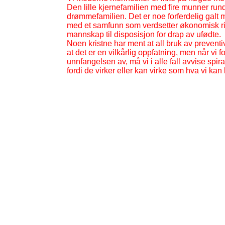
Den lille kjernefamilien med fire munner rundt
drømmefamilien. Det er noe forferdelig galt
med et samfunn som verdsetter økonomisk ri
mannskap til disposisjon for drap av ufødte.
Noen kristne har ment at all bruk av prevent
at det er en vilkårlig oppfatning, men når vi f
unnfangelsen av, må vi i alle fall avvise spira
fordi de virker eller kan virke som hva vi kan k