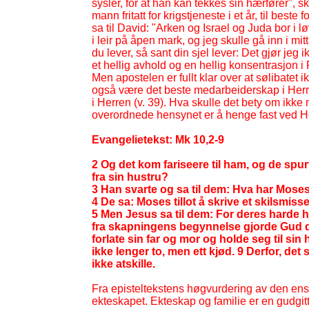
sysler, for at han kan tekkes sin hærfører", sk
mann fritatt for krigstjeneste i et år, til beste 
sa til David: "Arken og Israel og Juda bor i l
i leir på åpen mark, og jeg skulle gå inn i mi
du lever, så sant din sjel lever: Det gjør jeg 
et hellig avhold og en hellig konsentrasjon i 
Men apostelen er fullt klar over at sølibatet i
også være det beste medarbeiderskap i Herre
i Herren (v. 39). Hva skulle det bety om ikk
overordnede hensynet er å henge fast ved Her
Evangelietekst: Mk 10,2-
9
2 Og det kom fariseere til ham, og de spurt
fra sin hustru?
3 Han svarte og sa til dem: Hva har Mose
4 De sa: Moses tillot å skrive et skilsmiss
5 Men Jesus sa til dem: For deres harde h
fra skapningens begynnelse gjorde Gud d
forlate sin far og mor og holde seg til sin 
ikke lenger to, men ett kjød. 9 Derfor, d
ikke atskille.
Fra episteltekstens høgvurdering av den ensl
ekteskapet. Ekteskap og familie er en gudgit