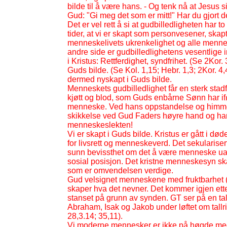
bilde til å være hans. -
Og tenk nå at Jesus si
Gud: "Gi meg det som er mitt!" Har du gjort d
Det er vel rett å si at gudbilledligheten har t
tider, at vi er skapt som personvesener, ska
menneskelivets ukrenkelighet og alle mennesk
andre side er gudbilledlighetens vesentlige 
i Kristus: Rettferdighet, syndfrihet. (Se 2Kor. 3
Guds bilde. (Se Kol. 1,15; Hebr. 1,3; 2Kor. 4,4
dermed nyskapt i Guds bilde.
Menneskets gudbilledlighet får en sterk sta
kjøtt og blod, som Guds enbårne Sønn har ifø
menneske. Ved hans oppstandelse og himmelfa
skikkelse ved Gud Faders høyre hand og har 
menneskeslekten!
Vi er skapt i Guds bilde. Kristus er gått i d
for livsrett og menneskeverd. Det sekularis
sunn bevissthet om det å være menneske uavhe
sosial posisjon. Det kristne menneskesyn ska
som er omvendelsen verdige.
Gud velsignet menneskene med fruktbarhet (v.
skaper hva det nevner. Det kommer igjen etter
stanset på grunn av synden. GT ser på en tal
Abraham, Isak og Jakob under løftet om tallr
28,3.14; 35,11).
Vi moderne mennesker er ikke på høgde med Bib