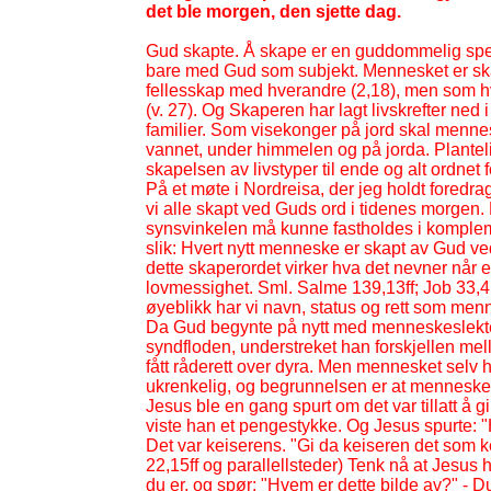
det ble morgen, den sjette dag.
Gud skapte. Å skape er en guddommelig spesi
bare med Gud som subjekt. Mennesket er skap
fellesskap med hverandre (2,18), men som hve
(v. 27). Og Skaperen har lagt livskrefter ned 
familier. Som visekonger på jord skal menne
vannet, under himmelen og på jorda. Planteli
skapelsen av livstyper til ende og alt ordne
På et møte i Nordreisa, der jeg holdt foredrag
vi alle skapt ved Guds ord i tidenes morgen. 
synsvinkelen må kunne fastholdes i kompleme
slik: Hvert nytt menneske er skapt av Gud ve
dette skaperordet virker hva det nevner når et n
lovmessighet. Sml. Salme 139,13ff; Job 33,4
øyeblikk har vi navn, status og rett som men
Da Gud begynte på nytt med menneskeslekt
syndfloden, understreket han forskjellen me
fått råderett over dyra. Men mennesket selv h
ukrenkelig, og begrunnelsen er at mennesket 
Jesus ble en gang spurt om det var tillatt å 
viste han et pengestykke. Og Jesus spurte: "H
Det var keiserens. "Gi da keiseren det som k
22,15ff og parallellsteder) Tenk nå at Jesus 
du er, og spør: "Hvem er dette bilde av?" -
Du