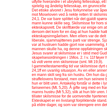
utfylle hverandre i et ubrytelig fellesskap, e
sjelelig og åndelig fellesskap, en grunncell
Det etiske alvoret i Jesu forkynnelse var åpenb
mot Moseloven ved å nekte retten til skilsmi
24,1. De var bare splittet når det gjaldt spørs
mann kunne skille seg. Skilsmisse for hors sky
ekteskapsrett. De skriftlærde var enige om at e
dersom det kom for en dag at hun hadde hatt
ekteskapsinngåelsen. Men ellers var de delt i 
liberale, sjammajittenes parti var strenge. S
var at hustruen hadde gjort noe usømmelig, H
mannen skulle ha, og denne oppfatningen sk
Jesus svarer at skilsmisse er i strid med Gud
skapelsesordningen i 1Mos. 2. I v. 11f føyer ha
så vidt verre enn skilsmisse (sml. Mt 19,9).
I gammeltestamentlig tid var skilsmisse dyrt
24,1ff en uvanlig situasjon. Av en eller annen 
en mann skilt seg fra sin hustru. Om hun da g
straffelovens forstand, men om hun seinere bl
hun er blitt uren. Antakelig forstår vi dette i
fariseernes (Mt. 5,20). Å gifte seg med en 
manns hustru (Mt 5,32), slik at hun blir ure
tillater skilsmisse for de uomvendte hjertene
Ekteskapet er en livslangt forpliktende stand.
på eldre dager, og som var strengere enn det h