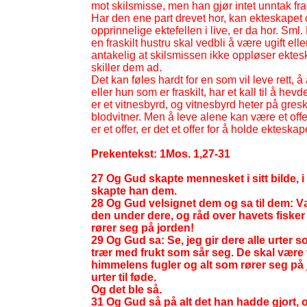
mot skilsmisse, men han gjør intet unntak fra
Har den ene part drevet hor, kan ekteskapet 
opprinnelige ektefellen i live, er da hor. Sml
en fraskilt hustru skal vedbli å være ugift el
antakelig at skilsmissen ikke oppløser ektes
skiller dem ad.
Det kan føles hardt for en som vil leve rett, 
eller hun som er fraskilt, har et kall til å h
er et vitnesbyrd, og vitnesbyrd heter på gresk 
blodvitner. Men å leve alene kan være et of
er et offer, er det et offer for å holde ektesk
Prekentekst: 1Mos. 1,27-
31
27 Og Gud skapte mennesket i sitt bilde, i
skapte han dem.
28 Og Gud velsignet dem og sa til dem: Væ
den under dere, og råd over havets fisker
rører seg på jorden!
29 Og Gud sa: Se, jeg gir dere alle urter s
trær med frukt som sår seg. De skal være til
himmelens fugler og alt som rører seg på jo
urter til føde.
Og det ble så.
31 Og Gud så på alt det han hadde gjort, o