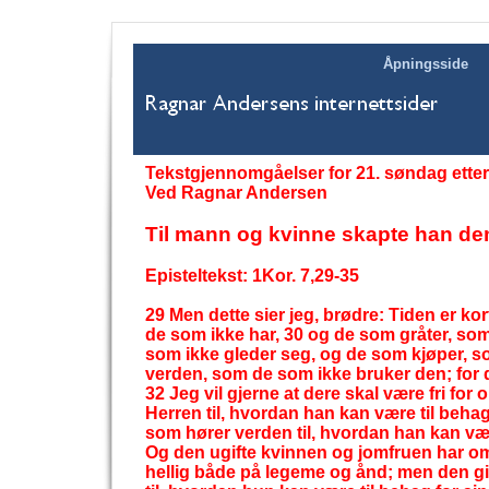
Åpningsside
Tekstgjennomgåelser for 21. søndag etter
Ved Ragnar Andersen
Til mann og kvinne skapte han d
Episteltekst: 1Kor. 7,29-
35
29 Men dette sier jeg, brødre: Tiden er ko
de som ikke har, 30 og de som gråter, so
som ikke gleder seg, og de som kjøper, s
verden, som de som ikke bruker den; for 
32 Jeg vil gjerne at dere skal være fri fo
Herren til, hvordan han kan være til beha
som hører verden til, hvordan han kan være
Og den ugifte kvinnen og jomfruen har om
hellig både på legeme og ånd; men den gi